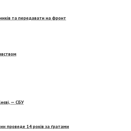
сників та передавати на фронт
бивством
иєві, — СБУ
ин проведе 14 років за ґратами