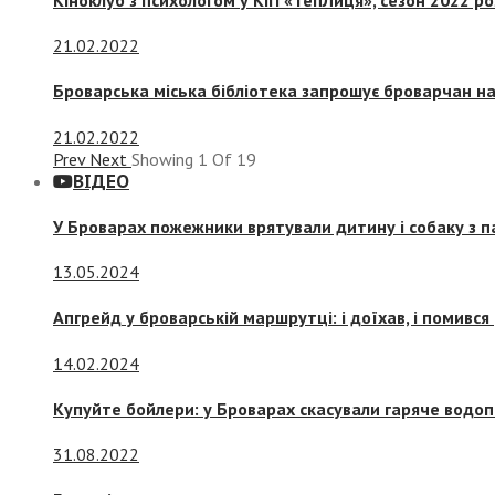
21.02.2022
Броварська міська бібліотека запрошує броварчан 
21.02.2022
Prev
Next
Showing
1
Of
19
ВІДЕО
У Броварах пожежники врятували дитину і собаку з 
13.05.2024
Апгрейд у броварській маршрутці: і доїхав, і помився
14.02.2024
Купуйте бойлери: у Броварах скасували гаряче водоп
31.08.2022