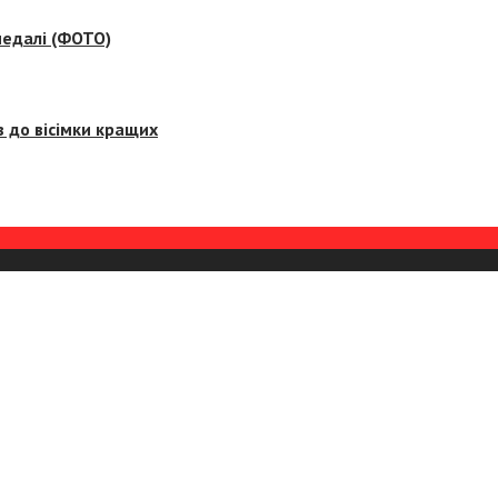
медалі (ФОТО)
 до вісімки кращих