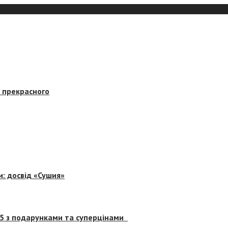
в прекрасного
и: досвід «Сушия»
 5 з подарунками та суперцінами