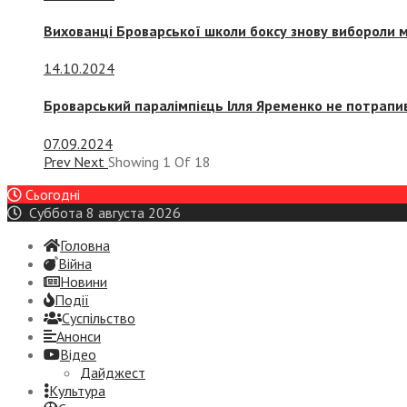
Вихованці Броварської школи боксу знову вибороли 
14.10.2024
Броварський паралімпієць Ілля Яременко не потрапив
07.09.2024
Prev
Next
Showing
1
Of
18
Сьогодні
Суббота 8 августа 2026
Головна
Війна
Новини
Події
Суспiльство
Анонси
Відео
Дайджест
Культура