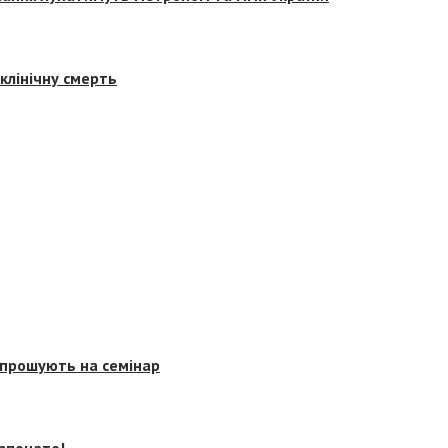
клінічну смерть
запрошують на семінар
озпочато!