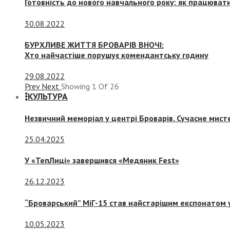
Готовність до нового навчального року: як працювати
30.08.2022
БУРХЛИВЕ ЖИТТЯ БРОВАРІВ ВНОЧІ:
Хто найчастіше порушує комендантську годину
29.08.2022
Prev
Next
Showing
1
Of
26
КУЛЬТУРА
Незвичний меморіал у центрі Броварів. Сучасне мис
25.04.2025
У «ТепЛиці» завершився «Медяник Fest»
26.12.2023
“Броварський” МіГ-15 став найстарішим експонатом у
10.05.2023