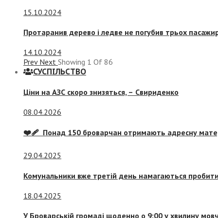
15.10.2024
Протаранив дерево і ледве не погубив трьох пасажир
14.10.2024
Prev
Next
Showing
1
Of
86
СУСПIЛЬСТВО
Ціни на АЗС скоро знизяться, –
Свириденко
08.04.2026
❤️‍🩹 Понад 150 броварчан отримають адресну мат
29.04.2025
Комунальники вже третій день намагаються пробити 
18.04.2025
У Броварській громаді щоденно о 9:00 у хвилину мо