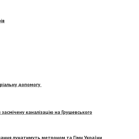
ів
еріальну допомогу
засмічену каналізацію на Грушевського
вчання лунатимуть метроном та Гімн України