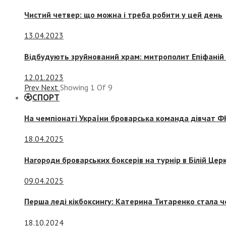
Чистий четвер: що можна і треба робити у цей день
13.04.2023
Відбудують зруйнований храм: митрополит Епіфаній 
12.01.2023
Prev
Next
Showing
1
Of
9
СПОРТ
На чемпіонаті України броварська команда дівчат ФК
18.04.2025
Нагороди броварських боксерів на турнір в Білій Церк
09.04.2025
Перша леді кікбоксингу: Катерина Титаренко стала ч
18.10.2024