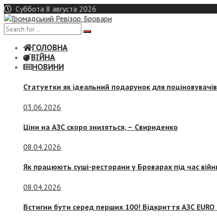
Skip
Суббота 8 августа 2026
to
content
ГОЛОВНА
ВІЙНА
НОВИНИ
Статуетки як ідеальний подарунок для поціновувачі
03.06.2026
Ціни на АЗС скоро знизяться, –
Свириденко
08.04.2026
Як працюють суші-ресторани у Броварах під час війн
08.04.2026
Встигни бути серед перших 100! Відкриття АЗС EURO