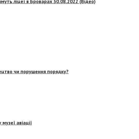
муть ліцеї в Броварах 30.08.2022 (Відео)
тецтво чи порушення порядку?
 музеї авіації