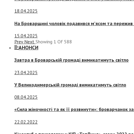
18.04.2025
На Броварщині чоловік подавився м’ясом та пережив 
15.04.2025
Prev
Next
Showing
1
Of
588
АНОНСИ
Завтра в Броварській громаді вимикатимуть світло
23.04.2025
У Великодимерській громаді вимикатимуть світло
08.04.2025
«Сила жіночності та як її розвинути»: броварчанок 
22.02.2022
Кіноклуб з психологом у КІП «ТепЛиця», сезон 2022 р