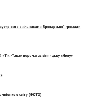
зустрівся з очільниками Броварської громади
 «Тікі-Така» перемагає вінницьку «Ниву»
ві
емпіонкою світу (ФОТО)