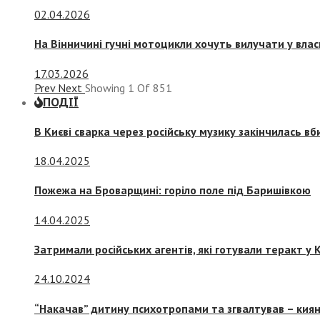
02.04.2026
На Вінничині гучні мотоцикли хочуть вилучати у вла
17.03.2026
Prev
Next
Showing
1
Of
851
ПОДІЇ
В Києві сварка через російську музику закінчилась в
18.04.2025
Пожежа на Броварщині: горіло поле під Баришівкою
14.04.2025
Затримали російських агентів, які готували теракт у К
24.10.2024
“Накачав” дитину психотропами та згвалтував – киян