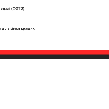
медалі (ФОТО)
 до вісімки кращих