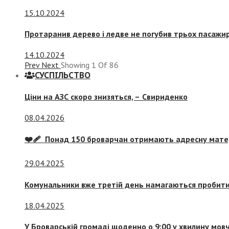
15.10.2024
Протаранив дерево і ледве не погубив трьох пасажир
14.10.2024
Prev
Next
Showing
1
Of
86
СУСПIЛЬСТВО
Ціни на АЗС скоро знизяться, –
Свириденко
08.04.2026
❤️‍🩹 Понад 150 броварчан отримають адресну мат
29.04.2025
Комунальники вже третій день намагаються пробити 
18.04.2025
У Броварській громаді щоденно о 9:00 у хвилину мо