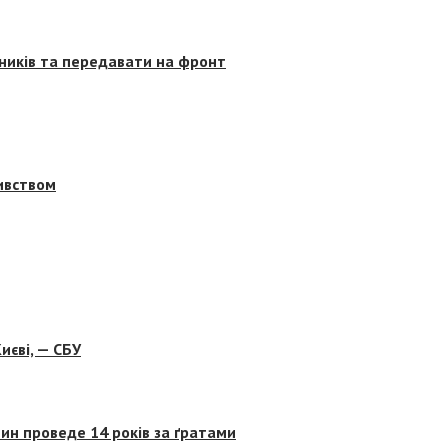
сників та передавати на фронт
бивством
иєві, — СБУ
ин проведе 14 років за ґратами