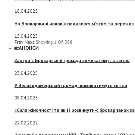
18.04.2025
На Броварщині чоловік подавився м’ясом та пережив 
15.04.2025
Prev
Next
Showing
1
Of
588
АНОНСИ
Завтра в Броварській громаді вимикатимуть світло
23.04.2025
У Великодимерській громаді вимикатимуть світло
08.04.2025
«Сила жіночності та як її розвинути»: броварчанок 
22.02.2022
Кіноклуб з психологом у КІП «ТепЛиця», сезон 2022 р