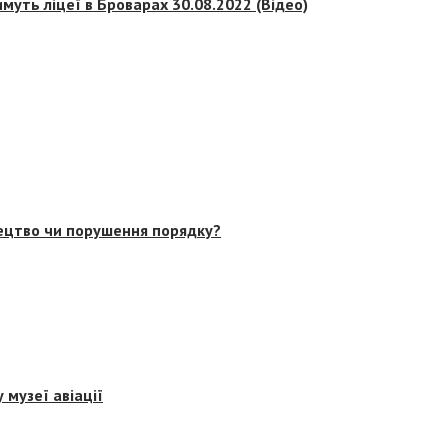
муть ліцеї в Броварах 30.08.2022 (Відео)
тецтво чи порушення порядку?
 музеї авіації