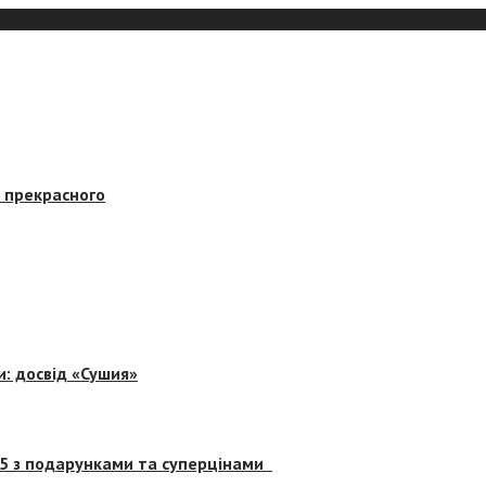
в прекрасного
и: досвід «Сушия»
 5 з подарунками та суперцінами