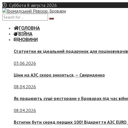
Skip
Суббота 8 августа 2026
to
content
ГОЛОВНА
ВІЙНА
НОВИНИ
Статуетки як ідеальний подарунок для поціновувачі
03.06.2026
Ціни на АЗС скоро знизяться, –
Свириденко
08.04.2026
Як працюють суші-ресторани у Броварах під час війн
08.04.2026
Встигни бути серед перших 100! Відкриття АЗС EURO