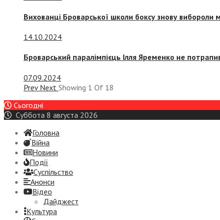
Вихованці Броварської школи боксу знову вибороли 
14.10.2024
Броварський паралімпієць Ілля Яременко не потрапив
07.09.2024
Prev
Next
Showing
1
Of
18
Сьогодні
Суббота 8 августа 2026
Головна
Війна
Новини
Події
Суспiльство
Анонси
Відео
Дайджест
Культура