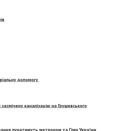
ів
еріальну допомогу
засмічену каналізацію на Грушевського
вчання лунатимуть метроном та Гімн України