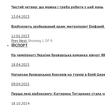
Чистий четвер: що можна і треба робити у цей день
13.04.2023
Відбудують зруйнований храм: митрополит Епіфаній 
12.01.2023
Prev
Next
Showing
1
Of
9
СПОРТ
На чемпіонаті України броварська команда дівчат ФК
18.04.2025
Нагороди броварських боксерів на турнір в Білій Церк
09.04.2025
Перша леді кікбоксингу: Катерина Титаренко стала ч
18.10.2024