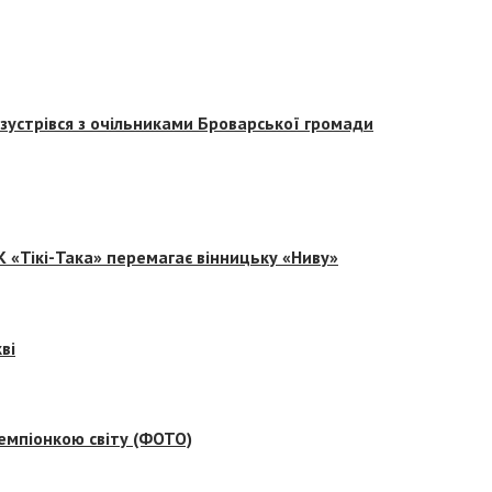
зустрівся з очільниками Броварської громади
 «Тікі-Така» перемагає вінницьку «Ниву»
ві
емпіонкою світу (ФОТО)