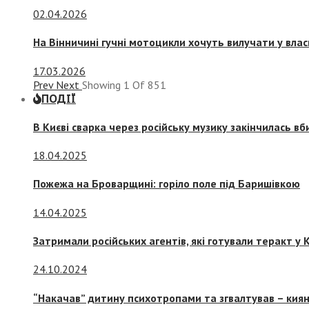
02.04.2026
На Вінничині гучні мотоцикли хочуть вилучати у вла
17.03.2026
Prev
Next
Showing
1
Of
851
ПОДІЇ
В Києві сварка через російську музику закінчилась в
18.04.2025
Пожежа на Броварщині: горіло поле під Баришівкою
14.04.2025
Затримали російських агентів, які готували теракт у К
24.10.2024
“Накачав” дитину психотропами та згвалтував – киян