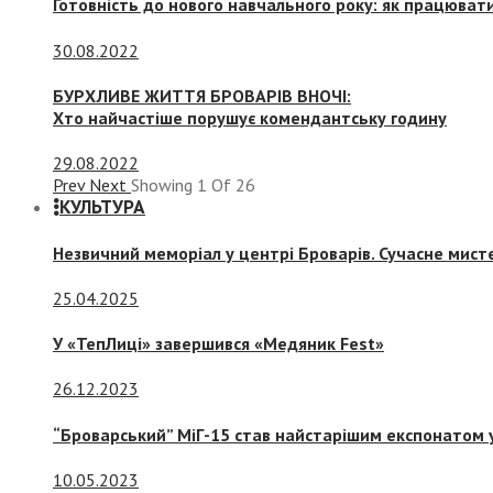
Готовність до нового навчального року: як працювати
30.08.2022
БУРХЛИВЕ ЖИТТЯ БРОВАРІВ ВНОЧІ:
Хто найчастіше порушує комендантську годину
29.08.2022
Prev
Next
Showing
1
Of
26
КУЛЬТУРА
Незвичний меморіал у центрі Броварів. Сучасне мис
25.04.2025
У «ТепЛиці» завершився «Медяник Fest»
26.12.2023
“Броварський” МіГ-15 став найстарішим експонатом у
10.05.2023