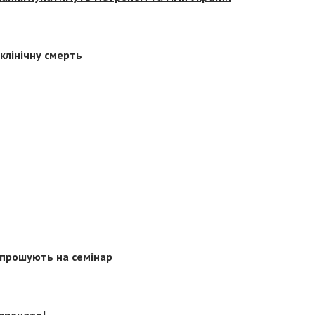
клінічну смерть
запрошують на семінар
озпочато!