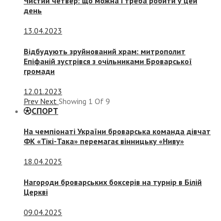
Чистий четвер: що можна і треба робити у цей
день
13.04.2023
Відбудують зруйнований храм: митрополит
Епіфаній зустрівся з очільниками Броварської
громади
12.01.2023
Prev
Next
Showing
1
Of
9
СПОРТ
На чемпіонаті України броварська команда дівчат
ФК «Тікі-Така» перемагає вінницьку «Ниву»
18.04.2025
Нагороди броварських боксерів на турнір в Білій
Церкві
09.04.2025