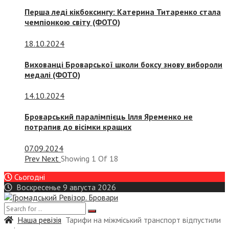
Перша леді кікбоксингу: Катерина Титаренко стала
чемпіонкою світу (ФОТО)
18.10.2024
Вихованці Броварської школи боксу знову вибороли
медалі (ФОТО)
14.10.2024
Броварський паралімпієць Ілля Яременко не
потрапив до вісімки кращих
07.09.2024
Prev
Next
Showing
1
Of
18
Сьогодні
Воскресенье 9 августа 2026
Наша ревізія
Тарифи на міжміський транспорт відпустили