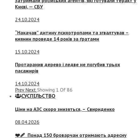
Затримали російських агентів, які готували теракт у
Києві, — СБУ
24.10.2024
“Накачав” дитину психотропами та згвалтував –
киянин проведе 14 років за ґратами
15.10.2024
Протаранив дерево і ледве не погубив трьох
пасажирів
14.10.2024
Prev
Next
Showing
1
Of
86
СУСПIЛЬСТВО
Ціни на АЗС скоро знизяться, –
Свириденко
08.04.2026
❤️‍🩹 Понад 150 броварчан отримають адресну