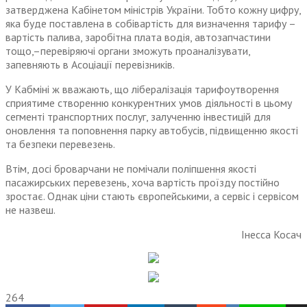
затверджена Кабінетом міністрів України. Тобто кожну цифру,
яка буде поставлена в собівартість для визначення тарифу –
вартість палива, заробітна плата водія, автозапчастини
тощо,–перевіряючі органи зможуть проаналізувати,
запевняють в Асоціації перевізників.
У Кабміні ж вважають, що лібералізація тарифоутворення
сприя­тиме створенню конкурентних умов діяльності в цьому
сегменті транспортних послуг, залученню інвестицій для
оновлення та поповнення парку автобусів, підвищенню якості
та безпеки перевезень.
Втім, досі броварчани не помічали поліпшення якості
пасажирських перевезень, хоча вартість проїзду постійно
зростає. Однак ціни стають європейськими, а сервіс і сервісом
не назвеш.
Інесса Косач
264