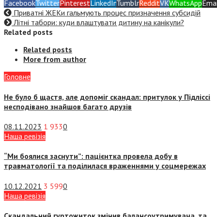
Facebook
Twitter
Pinterest
LinkedIn
Tumblr
Reddit
VK
WhatsApp
Emai
Приватні ЖЕКи гальмують процес призначення субсидій
Літні табори: куди влаштувати дитину на канікули?
Related posts
Related posts
More from author
Головне
Не було б щастя, але допоміг скандал: притулок у Підліссі
несподівано знайшов багато друзів
08.11.2023
1 933
0
Наша ревізія
“Ми боялися заснути”: пацієнтка провела добу в
травматології та поділилася враженнями у соцмережах
10.12.2021
3 599
0
Наша ревізія
Скандальний гуртожиток змінив балансоутримувача, та