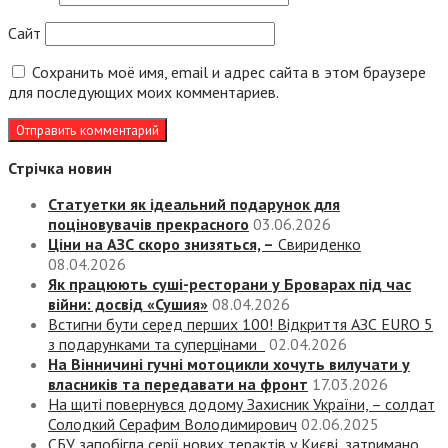
Сайт
Сохранить моё имя, email и адрес сайта в этом браузере
для последующих моих комментариев.
Стрічка новин
Статуетки як ідеальний подарунок для
поціновувачів прекрасного
03.06.2026
Ціни на АЗС скоро знизяться, –
Свириденко
08.04.2026
Як працюють суші-ресторани у Броварах під час
війни: досвід «Сушия»
08.04.2026
Встигни бути серед перших 100! Відкриття АЗС EURO 5
з подарунками та суперцінами
02.04.2026
На Вінничині гучні мотоцикли хочуть вилучати у
власників та передавати на фронт
17.03.2026
На щиті повернувся додому Захисник України, – солдат
Солодкий Серафим Володимирович
02.06.2025
СБУ запобігла серії нових терактів у Києві, затримано