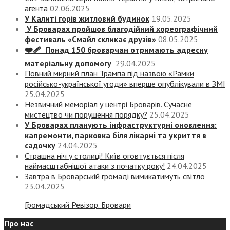
агента
02.06.2025
У Калиті горів житловий будинок
19.05.2025
У Броварах пройшов благодійний хореографічний
фестиваль «Смайл скликає друзів»
08.05.2025
❤️‍🩹 Понад 150 броварчан отримають адресну
матеріальну допомогу
29.04.2025
Повний мирний план Трампа під назвою «‎Рамки
російсько-української угоди» вперше опублікували в ЗМІ
25.04.2025
Незвичний меморіал у центрі Броварів. Сучасне
мистецтво чи порушення порядку?
25.04.2025
У Броварах планують інфраструктурні оновлення:
капремонти, парковка біля лікарні та укриття в
садочку
24.04.2025
Страшна ніч у столиці! Київ оговтується після
наймасштабнішої атаки з початку року!
24.04.2025
Завтра в Броварській громаді вимикатимуть світло
23.04.2025
Громадський Ревізор. Бровари
Про нас