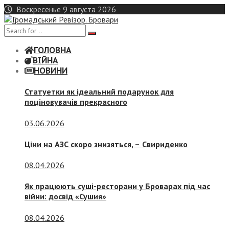
Skip
Воскресенье 9 августа 2026
to
content
ГОЛОВНА
ВІЙНА
НОВИНИ
Статуетки як ідеальний подарунок для
поціновувачів прекрасного
03.06.2026
Ціни на АЗС скоро знизяться, –
Свириденко
08.04.2026
Як працюють суші-ресторани у Броварах під час
війни: досвід «Сушия»
08.04.2026