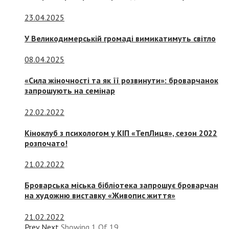
23.04.2025
У Великодимерській громаді вимикатимуть світло
08.04.2025
«Сила жіночності та як її розвинути»: броварчанок
запрошують на семінар
22.02.2022
Кіноклуб з психологом у КІП «ТепЛиця», сезон 2022
розпочато!
21.02.2022
Броварська міська бібліотека запрошує броварчан
на художню виставку «Живопис життя»
21.02.2022
Prev
Next
Showing
1
Of
19