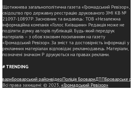
Щотижнева загальнополітична газета «Громадський Ревізор»,
свідоцтво про державну реєстрацію друкованого ЗМІ КВ №
21097-10897Р. Засновник та видавець: ТОВ «Незалежна
інформаційна компанія «Голос Київщини» Редакція може не
поділяти думку авторів публікацій. Будь-який передрук
матеріалів – з обов’язковим посиланням на газету
«Громадський Ревізор». За зміст та достовірність інформації у
рекламних матеріалах відповідає рекламодавець. Матеріали,
позначені значком Р друкуються на правах реклами.
# TRENDING
ари
Броварський район
відео
Поліція Бровари
ДТП
Броварське район
Всі права захищені: © 2023,
«Громадський Ревізор»