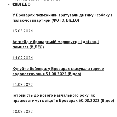
ВІДЕО
У Броварах пожежники врятували дитину і собаку з
палаючої квартири (ФОТО, ВІДЕО)
13.05.2024
Апгрейд у броварській маршрутці: і доїхав, і
помився (ВІДЕО)
14.02.2024
Купуйте бойлери: у Броварах скасували гаряче
водопостачання 31.08.2022 (Відео)
31.08.2022
Готовність до нового навчального року: як
працюватимуть ліцеї в Броварах 30.08.2022 (Відео)
30.08.2022