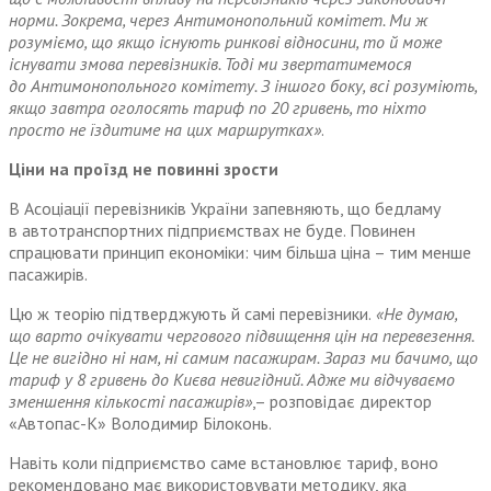
норми. Зокрема, через Антимонопольний комітет. Ми ж
розуміємо, що якщо існують ринкові відносини, то й може
існувати змова перевізників. Тоді ми звертатимемося
до Антимонопольного комітету. З іншого боку, всі розуміють,
якщо завтра оголосять тариф по 20 гривень, то ніхто
просто не їздитиме на цих маршрутках»
.
Ціни на проїзд не повинні зрости
В Асоціації перевізників України запевняють, що бедламу
в автотранспортних підприємствах не буде. Повинен
спрацювати принцип економіки: чим більша ціна – тим менше
пасажирів.
Цю ж теорію підтверджують й самі перевізники.
«Не думаю,
що варто очікувати чергового підвищення цін на перевезення.
Це не вигідно ні нам, ні самим пасажирам. Зараз ми бачимо, що
тариф у 8 гривень до Києва невигідний. Адже ми відчуваємо
зменшення кількості пасажирів»
,– розповідає директор
«Автопас-К» Володимир Білоконь.
Навіть коли підприємство саме встановлює тариф, воно
рекомендовано має використовувати методику, яка