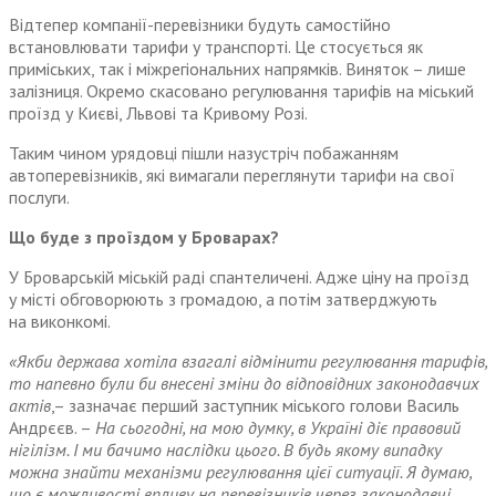
Відтепер компанії-перевізники будуть самостійно
встановлювати тарифи у транспорті. Це стосується як
приміських, так і міжрегіональних напрямків. Виняток – лише
залізниця. Окремо скасовано регулювання тарифів на міський
проїзд у Києві, Львові та Кривому Розі.
Таким чином урядовці пішли назустріч побажанням
автоперевізників, які вимагали переглянути тарифи на свої
послуги.
Що буде з проїздом у Броварах?
У Броварській міській раді спантеличені. Адже ціну на проїзд
у місті обговорюють з громадою, а потім затверджують
на виконкомі.
«Якби держава хотіла взагалі відмінити регулювання тарифів,
то напевно були би внесені зміни до відповідних законодавчих
актів
,– зазначає перший заступник міського голови Василь
Андрєєв. –
На сьогодні, на мою думку, в Україні діє правовий
нігілізм. І ми бачимо наслідки цього. В будь якому випадку
можна знайти механізми регулювання цієї ситуації. Я думаю,
що є можливості впливу на перевізників через законодавчі