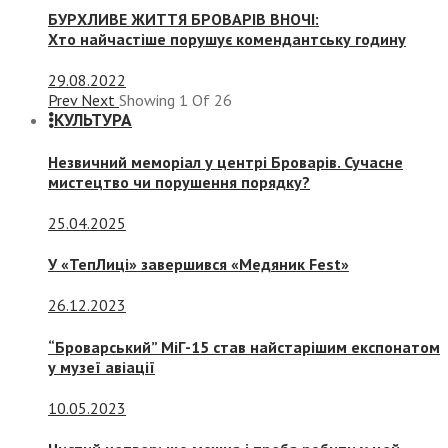
БУРХЛИВЕ ЖИТТЯ БРОВАРІВ ВНОЧІ:
Хто найчастіше порушує комендантську годину
29.08.2022
Prev
Next
Showing
1
Of
26
КУЛЬТУРА
Незвичний меморіал у центрі Броварів. Сучасне
мистецтво чи порушення порядку?
25.04.2025
У «ТепЛиці» завершився «Медяник Fest»
26.12.2023
“Броварський” МіГ-15 став найстарішим експонатом
у музеї авіації
10.05.2023