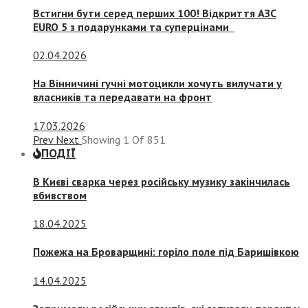
Встигни бути серед перших 100! Відкриття АЗС
EURO 5 з подарунками та суперцінами
02.04.2026
На Вінничині гучні мотоцикли хочуть вилучати у
власників та передавати на фронт
17.03.2026
Prev
Next
Showing
1
Of
851
ПОДІЇ
В Києві сварка через російську музику закінчилась
вбивством
18.04.2025
Пожежа на Броварщині: горіло поле під Баришівкою
14.04.2025