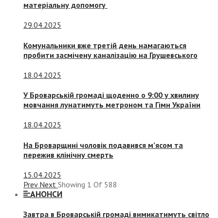
матеріальну допомогу
29.04.2025
Комунальники вже третій день намагаються
пробити засмічену каналізацію на Грушевського
18.04.2025
У Броварській громаді щоденно о 9:00 у хвилину
мовчання лунатимуть метроном та Гімн України
18.04.2025
На Броварщині чоловік подавився м’ясом та
пережив клінічну смерть
15.04.2025
Prev
Next
Showing
1
Of
588
АНОНСИ
Завтра в Броварській громаді вимикатимуть світло