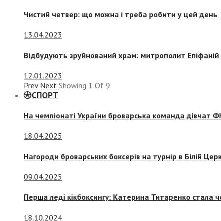
Чистий четвер: що можна і треба робити у цей день
13.04.2023
Відбудують зруйнований храм: митрополит Епіфаній 
12.01.2023
Prev
Next
Showing
1
Of
9
СПОРТ
На чемпіонаті України броварська команда дівчат ФК
18.04.2025
Нагороди броварських боксерів на турнір в Білій Церк
09.04.2025
Перша леді кікбоксингу: Катерина Титаренко стала ч
18.10.2024