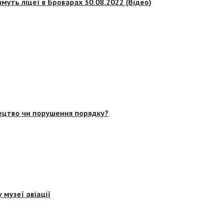
муть ліцеї в Броварах 30.08.2022 (Відео)
тецтво чи порушення порядку?
 музеї авіації