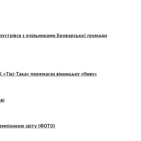
зустрівся з очільниками Броварської громади
 «Тікі-Така» перемагає вінницьку «Ниву»
ві
емпіонкою світу (ФОТО)