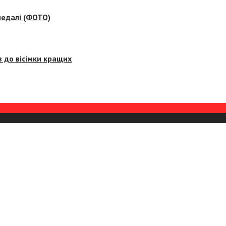
медалі (ФОТО)
 до вісімки кращих