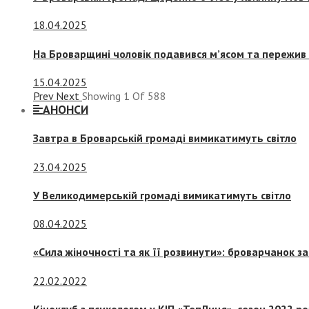
18.04.2025
На Броварщині чоловік подавився м’ясом та пережив 
15.04.2025
Prev
Next
Showing
1
Of
588
АНОНСИ
Завтра в Броварській громаді вимикатимуть світло
23.04.2025
У Великодимерській громаді вимикатимуть світло
08.04.2025
«Сила жіночності та як її розвинути»: броварчанок 
22.02.2022
Кіноклуб з психологом у КІП «ТепЛиця», сезон 2022 р