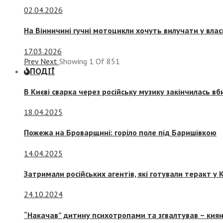
02.04.2026
На Вінничині гучні мотоцикли хочуть вилучати у вла
17.03.2026
Prev
Next
Showing
1
Of
851
ПОДІЇ
В Києві сварка через російську музику закінчилась в
18.04.2025
Пожежа на Броварщині: горіло поле під Баришівкою
14.04.2025
Затримали російських агентів, які готували теракт у К
24.10.2024
“Накачав” дитину психотропами та згвалтував – киян