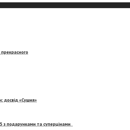
в прекрасного
и: досвід «Сушия»
 5 з подарунками та суперцінами