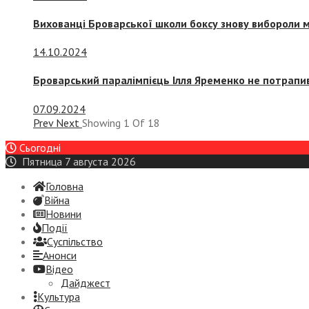
Вихованці Броварської школи боксу знову вибороли 
14.10.2024
Броварський паралімпієць Ілля Яременко не потрапив
07.09.2024
Prev
Next
Showing
1
Of
18
Сьогодні
Пятница 7 августа 2026
Головна
Війна
Новини
Події
Суспiльство
Анонси
Відео
Дайджест
Культура