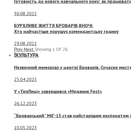
Готовність до нового навчального року: як працювати
30.08.2022
БУРХЛИВЕ ЖИТТЯ БРОВАРІВ ВНОЧІ:
Хто найчастіше порушує комендантську годину
29.08.2022
Prev
Next
Showing
1
Of
26
КУЛЬТУРА
Незвичний меморіал у центрі Броварів. Сучасне мис
25.04.2025
У «ТепЛиці» завершився «Медяник Fest»
26.12.2023
“Броварський” МіГ-15 став найстарішим експонатом у
10.05.2023