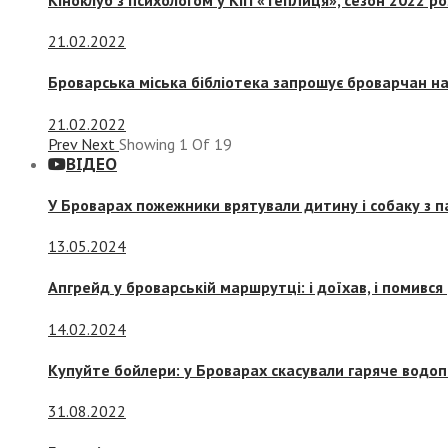
21.02.2022
Броварська міська бібліотека запрошує броварчан 
21.02.2022
Prev
Next
Showing
1
Of
19
ВІДЕО
У Броварах пожежники врятували дитину і собаку з 
13.05.2024
Апгрейд у броварській маршрутці: і доїхав, і помився
14.02.2024
Купуйте бойлери: у Броварах скасували гаряче водоп
31.08.2022