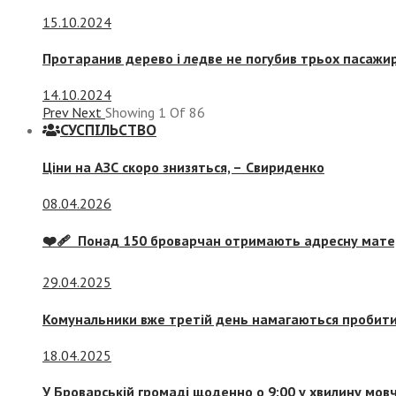
15.10.2024
Протаранив дерево і ледве не погубив трьох пасажир
14.10.2024
Prev
Next
Showing
1
Of
86
СУСПIЛЬСТВО
Ціни на АЗС скоро знизяться, –
Свириденко
08.04.2026
❤️‍🩹 Понад 150 броварчан отримають адресну мат
29.04.2025
Комунальники вже третій день намагаються пробити 
18.04.2025
У Броварській громаді щоденно о 9:00 у хвилину мо