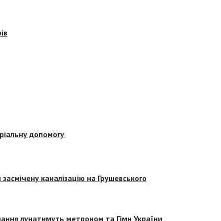
ів
еріальну допомогу
засмічену каналізацію на Грушевського
вчання лунатимуть метроном та Гімн України