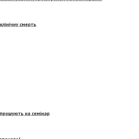
клінічну смерть
запрошують на семінар
озпочато!