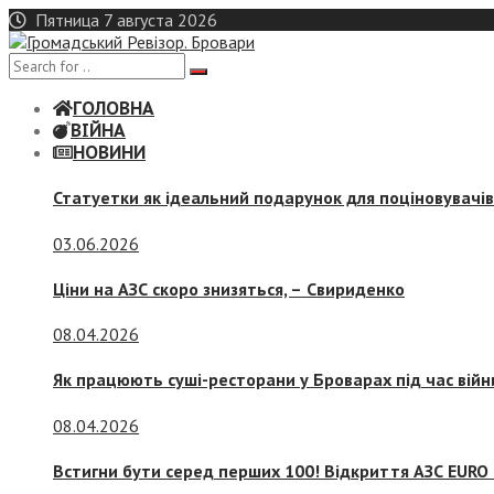
Skip
Пятница 7 августа 2026
to
content
ГОЛОВНА
ВІЙНА
НОВИНИ
Статуетки як ідеальний подарунок для поціновувачі
03.06.2026
Ціни на АЗС скоро знизяться, –
Свириденко
08.04.2026
Як працюють суші-ресторани у Броварах під час війн
08.04.2026
Встигни бути серед перших 100! Відкриття АЗС EURO