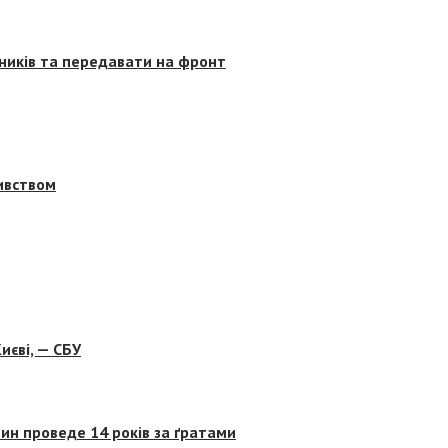
сників та передавати на фронт
бивством
иєві, — СБУ
ин проведе 14 років за ґратами