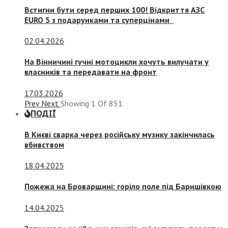
Встигни бути серед перших 100! Відкриття АЗС
EURO 5 з подарунками та суперцінами
02.04.2026
На Вінничині гучні мотоцикли хочуть вилучати у
власників та передавати на фронт
17.03.2026
Prev
Next
Showing
1
Of
851
ПОДІЇ
В Києві сварка через російську музику закінчилась
вбивством
18.04.2025
Пожежа на Броварщині: горіло поле під Баришівкою
14.04.2025