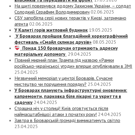
На щиті повернувся додому Захисник України, – солдат
Солодкий Серафим Володимирович
02.06.2025
СБУ запобігла серії нових терактів у Києві, затримано
агента
02.06.2025
У Калиті горів житловий будинок
19.05.2025
У Броварах пройшов благодійний хореографічний
фестиваль «Смайл скликає друзів»
08.05.2025
Понад 150 броварчан отримають адресну
матеріальну допомогу
29.04.2025
Повний мирний план Трампа під назвою «‎Рамки
російсько-української угоди» вперше опублікували в ЗМІ
25.04.2025
Незвичний меморіал у центрі Броварів. Сучасне
мистецтво чи порушення порядку?
25.04.2025
У Броварах планують інфраструктурні оновлення:
капремонти, парковка біля лікарні та укриття в
садочку
24.04.2025
Страшна ніч у столиці! Київ оговтується після
наймасштабнішої атаки з початку року!
24.04.2025
Завтра в Броварській громаді вимикатимуть світло
23.04.2025