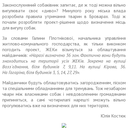
Законослухняний собаківник запитає, де ж тоді можна вільно
вигулювати своє «диво»? Минулого року міська влада
розробила правила утримання тварин в Броварах. Тоді ж
почали розробляти проект-рішення щодо визначення місць
для вигулу собак.
За словами Гали
ни
Плотнікової, начальника управління
житлово‑комунального господарства, як тільки виконком
погодить проект, ЖЕКи візьмуться за облаштування
майданчиків:
«Наразі визначено 36 зон. Фактично во
ни
будуть
знаходитись на території усіх ЖЕКів. Зокрема на вулиці
Возз`єднання, біля будинків 7, 9,11. На вулиці Кірова, 36.
На Гагаріна, біля будинків 3, 5, 14, 27, 29»
.
Майданчики будуть облаштовуватись загородженням, піском
та спеціальними обладнаннями для тренувань. Тож
нез
абаром
чвари між власниками собак і
нев
доволеними громадянами
припиняться, а самі чотирилапі нарешті зможуть вільно
прогулюватись вже на визначених для них територіях.
Юлія Костюк