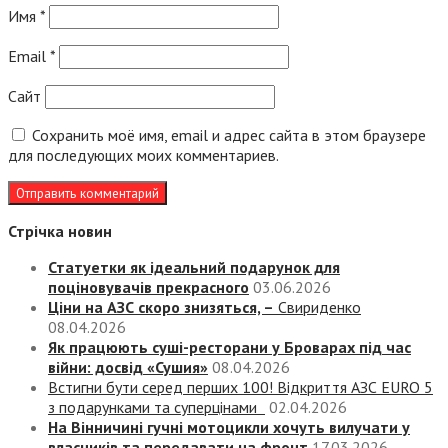
Имя
*
Email
*
Сайт
Сохранить моё имя, email и адрес сайта в этом браузере
для последующих моих комментариев.
Стрічка новин
Статуетки як ідеальний подарунок для
поціновувачів прекрасного
03.06.2026
Ціни на АЗС скоро знизяться, –
Свириденко
08.04.2026
Як працюють суші-ресторани у Броварах під час
війни: досвід «Сушия»
08.04.2026
Встигни бути серед перших 100! Відкриття АЗС EURO 5
з подарунками та суперцінами
02.04.2026
На Вінничині гучні мотоцикли хочуть вилучати у
власників та передавати на фронт
17.03.2026