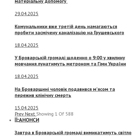
матеріальну допомогу
29.04.2025
Комунальники вже третій день намагаються
пробити засмічену каналізацію на Грушевського
18.04.2025
У Броварській громаді щоденно о 9:00 у хвилину
мовчання лунатимуть метроном та Гімн України
18.04.2025
На Броварщині чоловік подавився м’ясом та
пережив клінічну смерть
15.04.2025
Prev
Next
Showing
1
Of
588
АНОНСИ
Завтра в Броварській громаді вимикатимуть світло