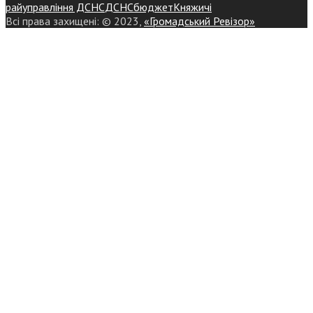
райуправління ДСНС
ДСНС
бюджет
Княжичі
Всі права захищені: © 2023,
«Громадський Ревізор»