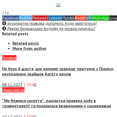
316
Facebook
Twitter
Pinterest
LinkedIn
Tumblr
Reddit
VK
WhatsApp
Emai
Безоплатна правова допомога. Куди звертатися?
Ревізія броварських водойм де можна купатись?
Related posts
Related posts
More from author
Головне
Не було б щастя, але допоміг скандал: притулок у Підліссі
несподівано знайшов багато друзів
08.11.2023
1 934
0
Наша ревізія
“Ми боялися заснути”: пацієнтка провела добу в
травматології та поділилася враженнями у соцмережах
10.12.2021
3 600
0