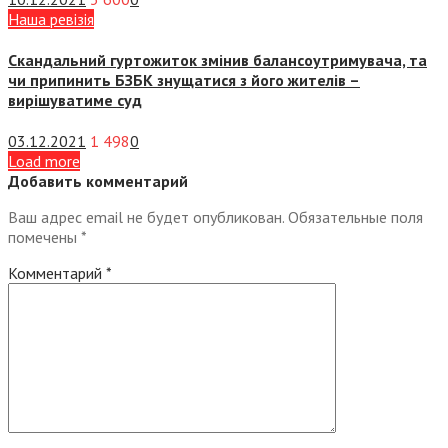
Наша ревізія
Скандальний гуртожиток змінив балансоутримувача, та
чи припинить БЗБК знущатися з його жителів –
вирішуватиме суд
03.12.2021
1 498
0
Load more
Добавить комментарий
Ваш адрес email не будет опубликован.
Обязательные поля
помечены
*
Комментарий
*