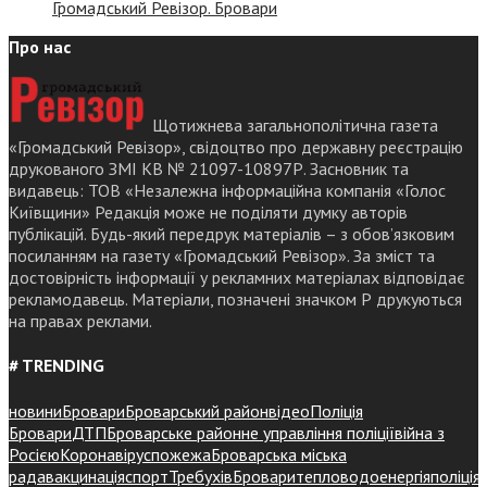
Громадський Ревізор. Бровари
Про нас
Щотижнева загальнополітична газета
«Громадський Ревізор», свідоцтво про державну реєстрацію
друкованого ЗМІ КВ № 21097-10897Р. Засновник та
видавець: ТОВ «Незалежна інформаційна компанія «Голос
Київщини» Редакція може не поділяти думку авторів
публікацій. Будь-який передрук матеріалів – з обов’язковим
посиланням на газету «Громадський Ревізор». За зміст та
достовірність інформації у рекламних матеріалах відповідає
рекламодавець. Матеріали, позначені значком Р друкуються
на правах реклами.
# TRENDING
новини
Бровари
Броварський район
відео
Поліція
Бровари
ДТП
Броварське районне управління поліції
війна з
Росією
Коронавірус
пожежа
Броварська міська
рада
вакцинація
спорт
Требухів
Броваритепловодоенергія
поліція