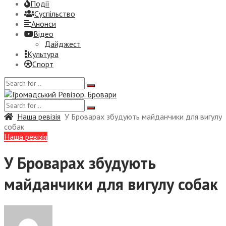
Події
Суспiльство
Анонси
Відео
Дайджест
Культура
Спорт
Наша ревізія
У Броварах збудують майданчики для вигулу
собак
Наша ревізія
У Броварах збудують
майданчики для вигулу собак