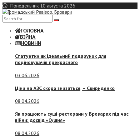
Skip
Понедельник 10 августа 2026
to
content
ГОЛОВНА
ВІЙНА
НОВИНИ
Статуетки як ідеальний подарунок для
поціновувачів прекрасного
03.06.2026
Ціни на АЗС скоро знизяться, –
Свириденко
08.04.2026
Як працюють суші-ресторани у Броварах під час
війни: досвід «Сушия»
08.04.2026