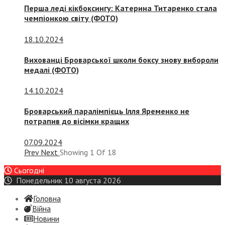
Перша леді кікбоксингу: Катерина Титаренко стала
чемпіонкою світу (ФОТО)
18.10.2024
Вихованці Броварської школи боксу знову вибороли
медалі (ФОТО)
14.10.2024
Броварський паралімпієць Ілля Яременко не
потрапив до вісімки кращих
07.09.2024
Prev
Next
Showing
1
Of
18
Сьогодні
Понедельник 10 августа 2026
Головна
Війна
Новини