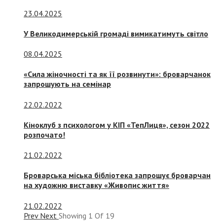
23.04.2025
У Великодимерській громаді вимикатимуть світло
08.04.2025
«Сила жіночності та як її розвинути»: броварчанок
запрошують на семінар
22.02.2022
Кіноклуб з психологом у КІП «ТепЛиця», сезон 2022
розпочато!
21.02.2022
Броварська міська бібліотека запрошує броварчан
на художню виставку «Живопис життя»
21.02.2022
Prev
Next
Showing
1
Of
19