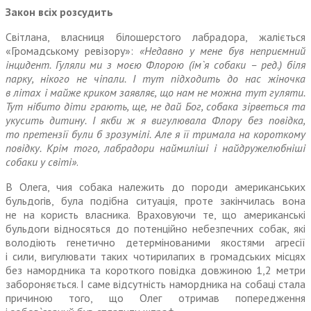
Закон всіх розсудить
Світлана, власниця білошерстого лабрадора, жаліється
«Громадському ревізору»:
«Недавно у ме
не
був
неп
риємний
інцидент. Гуляли ми з моєю Флорою (ім`я собаки – ред.) біля
парку, нікого
не
чіпали. І тут підходить до нас жіночка
в літах і майже криком заявляє, що нам
не
можна тут гуляти.
Тут нібито діти грають, ще,
не
дай Бог, собака зірветься та
укусить дитину. І якби ж я вигулювала Флору без повідка,
то претензії були б зрозумілі. Але я її тримала на короткому
повідку. Крім того, лабрадори наймиліші і найдружелюбніші
собаки у світі»
.
В Олега, чия собака належить до породи американських
бульдогів, була подібна ситуація, проте закінчилась вона
не
на користь власника. Враховуючи те, що американські
бульдоги відносяться до потенційно
неб
езпечних собак, які
володіють генетично детермінованими якостями агресії
і сили, вигулювати таких чотирилапих в громадських місцях
без намордника та короткого повідка довжиною 1,2 метри
забороняється. І саме відсутність намордника на собаці стала
причиною того, що Олег отримав попередження