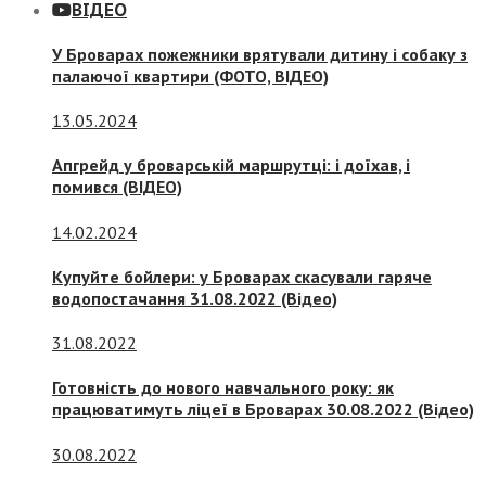
ВІДЕО
У Броварах пожежники врятували дитину і собаку з
палаючої квартири (ФОТО, ВІДЕО)
13.05.2024
Апгрейд у броварській маршрутці: і доїхав, і
помився (ВІДЕО)
14.02.2024
Купуйте бойлери: у Броварах скасували гаряче
водопостачання 31.08.2022 (Відео)
31.08.2022
Готовність до нового навчального року: як
працюватимуть ліцеї в Броварах 30.08.2022 (Відео)
30.08.2022