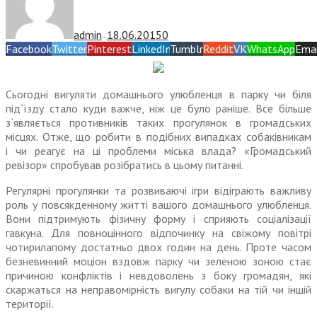
admin
18.06.2015
0
—
Facebook
Twitter
Pinterest
LinkedIn
Tumblr
Reddit
VK
WhatsApp
Emai
Сьогодні вигуляти домашнього улюбленця в парку чи біля
під`їзду стало куди важче, ніж це було раніше. Все більше
з`являється противників таких прогулянок в громадських
місцях. Отже, що робити в подібних випадках собаківникам
і чи реагує на ці проблеми міська влада? «Громадський
ревізор» спробував розібратись в цьому питанні.
Регулярні прогулянки та розвиваючі ігри відіграють важливу
роль у повсякденному житті вашого домашнього улюбленця.
Во
ни
підтримують фізичну форму і сприяють соціалізації
гавкуна. Для повноцінного відпочинку на свіжому повітрі
чотирилапому достатньо двох годин на день. Проте часом
безневинний моціон вздовж парку чи зеленою зоною стає
причиною конфліктів і
нев
доволень з боку громадян, які
скаржаться на
неп
равомірність вигулу собаки на тій чи іншій
території.