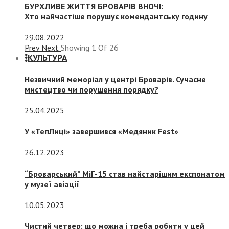
БУРХЛИВЕ ЖИТТЯ БРОВАРІВ ВНОЧІ:
Хто найчастіше порушує комендантську годину
29.08.2022
Prev
Next
Showing
1
Of
26
КУЛЬТУРА
Незвичний меморіал у центрі Броварів. Сучасне
мистецтво чи порушення порядку?
25.04.2025
У «ТепЛиці» завершився «Медяник Fest»
26.12.2023
“Броварський” МіГ-15 став найстарішим експонатом
у музеї авіації
10.05.2023
Чистий четвер: що можна і треба робити у цей