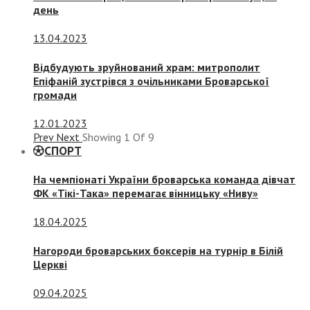
день
13.04.2023
Відбудують зруйнований храм: митрополит
Епіфаній зустрівся з очільниками Броварської
громади
12.01.2023
Prev
Next
Showing
1
Of
9
СПОРТ
На чемпіонаті України броварська команда дівчат
ФК «Тікі-Така» перемагає вінницьку «Ниву»
18.04.2025
Нагороди броварських боксерів на турнір в Білій
Церкві
09.04.2025