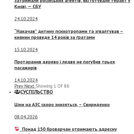
Затримали російських агентів, які готували теракт у
Києві, — СБУ
24.10.2024
“Накачав” дитину психотропами та згвалтував –
киянин проведе 14 років за ґратами
15.10.2024
Протаранив дерево і ледве не погубив трьох
пасажирів
14.10.2024
Prev
Next
Showing
1
Of
86
СУСПIЛЬСТВО
Ціни на АЗС скоро знизяться, –
Свириденко
08.04.2026
Понад 150 броварчан отримають адресну