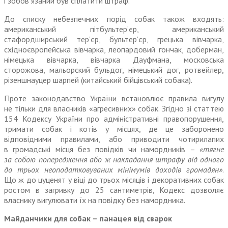
і зобов`язаний був сплатити штраф.
До списку
неб
езпечних порід собак також входять:
американський пітбультер’єр, американський
стафордширський тер’єр, бультер’єр, грецька вівчарка,
східноєвропейська вівчарка, леопардовий гончак, доберман,
німецька вівчарка, вівчарка Дауфмана, московська
сторожова, мальорский бульдог, німецький дог, ротвейлер,
різеншнауцер шарпей (китайський бійцівський собака).
Проте законодавство Украї
ни
встановлює правила вигулу
не
тільки для власників «агресивних» собак. Згідно зі статтею
154 Кодексу Украї
ни
про адміністративні правопорушення,
тримати собак і котів у місцях, де це заборонено
відповідними правилами, або приводити чотирилапих
в громадські місця без повідків чи намордників –
«тяг
не
за собою попередження або ж накладання штрафу від одного
до трьох
нео
податковуваних мінімумів доходів громадян»
.
Що ж до цуценят у віці до трьох місяців і декоративних собак
ростом в загривку до 25 сантиметрів, Кодекс дозволяє
власнику вигулювати їх на повідку без намордника.
Майданчики для собак – панацея від сварок