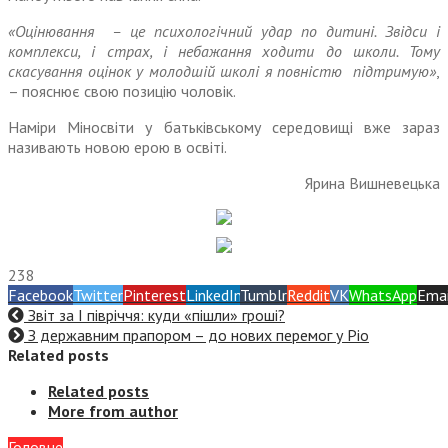
«Оцінювання – це психологічний удар по дитині. Звідси і
комплекси, і страх, і небажання ходити до школи. Тому
скасування оцінок у молодшій школі я повністю підтримую»
,
– пояснює свою позицію чоловік.
Наміри Міносвіти у батьківському середо­вищі вже зараз
називають новою ерою в освіті.
Ярина Вишневецька
238
Facebook
Twitter
Pinterest
LinkedIn
Tumblr
Reddit
VK
WhatsApp
Emai
Звіт за І півріччя: куди «пішли» гроші?
З державним прапором – до нових перемог у Ріо
Related posts
Related posts
More from author
Головне