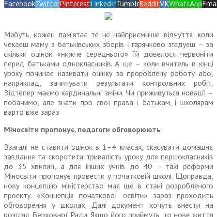
Facebook
Twitter
Pinterest
LinkedIn
Tumblr
Reddit
VK
WhatsApp
Emai
Мабуть, кожен пам’ятає те не найприємніше відчуття, коли
чекаєш маму з батьківських зборів і гарячково згадуєш – за
скільки оцінок «нижче середнього» їй довелося червоніти
перед батьками однокласників. А ще – коли вчитель в кінці
уроку починає називати оцінку за пророблену роботу або,
наприклад, зачитувати результати контрольних робіт.
Відтепер маємо кардинальні зміни. Чи приживуться новації –
побачимо, але знати про свої права і батькам, і школярам
варто вже зараз
Міносвіти пропонує, педагоги обговорюють
Взагалі не ставити оцінок в 1–4 класах, скасувати домашнє
завдання та скоротити тривалість уроку для першокласників
до 35 хвилин, а для інших учнів до 40 – такі реформи
Міносвіти пропонує провести у початковій школі. Щоправда,
нову концепцію міністерство має ще в стані розробленого
проекту. «Концепція початкової освіти» зараз проходить
обговорення у школах. Далі документ хочуть внести на
розгляд Верховної Ради. Якщо його приймуть, то нове життя