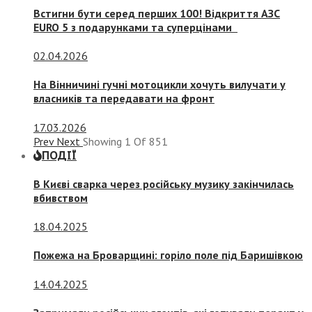
Встигни бути серед перших 100! Відкриття АЗС
EURO 5 з подарунками та суперцінами
02.04.2026
На Вінничині гучні мотоцикли хочуть вилучати у
власників та передавати на фронт
17.03.2026
Prev
Next
Showing
1
Of
851
ПОДІЇ
В Києві сварка через російську музику закінчилась
вбивством
18.04.2025
Пожежа на Броварщині: горіло поле під Баришівкою
14.04.2025