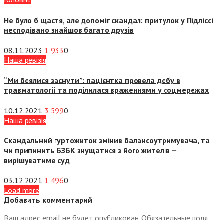
Не було б щастя, але допоміг скандал: притулок у Підліссі
несподівано знайшов багато друзів
08.11.2023
1 933
0
Наша ревізія
“Ми боялися заснути”: пацієнтка провела добу в
травматології та поділилася враженнями у соцмережах
10.12.2021
3 599
0
Наша ревізія
Скандальний гуртожиток змінив балансоутримувача, та
чи припинить БЗБК знущатися з його жителів –
вирішуватиме суд
03.12.2021
1 496
0
Load more
Добавить комментарий
Ваш адрес email не будет опубликован.
Обязательные поля