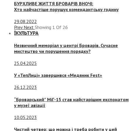
БУРХЛИВЕ ЖИТТЯ БРОВАРІВ ВНОЧІ:
Хто найчастіше порушує комендантську годину
29.08.2022
Prev
Next
Showing
1
Of
26
КУЛЬТУРА
Незвичний меморіал у центрі Броварів. Сучасне
мистецтво чи порушення порядку?
25.04.2025
У «ТепЛиці» завершився «Медяник Fest»
26.12.2023
“Броварський” МіГ-15 став найстарішим експонатом
у музеї авіації
10.05.2023
Чистий четвер: що можна і треба робити у цей