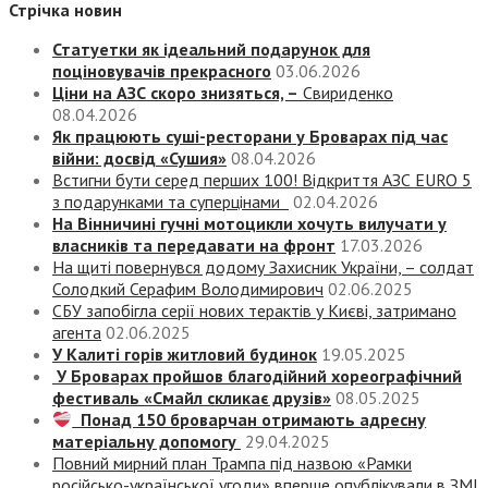
Стрічка новин
Статуетки як ідеальний подарунок для
поціновувачів прекрасного
03.06.2026
Ціни на АЗС скоро знизяться, –
Свириденко
08.04.2026
Як працюють суші-ресторани у Броварах під час
війни: досвід «Сушия»
08.04.2026
Встигни бути серед перших 100! Відкриття АЗС EURO 5
з подарунками та суперцінами
02.04.2026
На Вінничині гучні мотоцикли хочуть вилучати у
власників та передавати на фронт
17.03.2026
На щиті повернувся додому Захисник України, – солдат
Солодкий Серафим Володимирович
02.06.2025
СБУ запобігла серії нових терактів у Києві, затримано
агента
02.06.2025
У Калиті горів житловий будинок
19.05.2025
У Броварах пройшов благодійний хореографічний
фестиваль «Смайл скликає друзів»
08.05.2025
Понад 150 броварчан отримають адресну
матеріальну допомогу
29.04.2025
Повний мирний план Трампа під назвою «‎Рамки
російсько-української угоди» вперше опублікували в ЗМІ