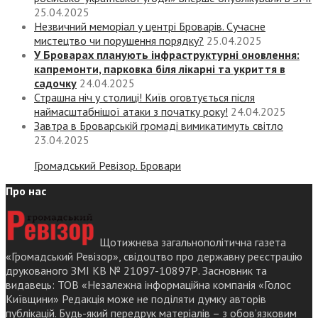
25.04.2025
Незвичний меморіал у центрі Броварів. Сучасне
мистецтво чи порушення порядку?
25.04.2025
У Броварах планують інфраструктурні оновлення:
капремонти, парковка біля лікарні та укриття в
садочку
24.04.2025
Страшна ніч у столиці! Київ оговтується після
наймасштабнішої атаки з початку року!
24.04.2025
Завтра в Броварській громаді вимикатимуть світло
23.04.2025
Громадський Ревізор. Бровари
Про нас
Щотижнева загальнополітична газета
«Громадський Ревізор», свідоцтво про державну реєстрацію
друкованого ЗМІ КВ № 21097-10897Р. Засновник та
видавець: ТОВ «Незалежна інформаційна компанія «Голос
Київщини» Редакція може не поділяти думку авторів
публікацій. Будь-який передрук матеріалів – з обов’язковим