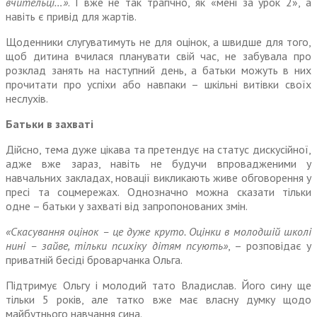
вчительці…»
. І вже не так трагічно, як «мені за урок 2», а
навіть є привід для жартів.
Щоденники слугуватимуть не для оцінок, а швидше для того,
щоб дитина вчилася планувати свій час, не забувала про
розклад занять на наступний день, а батьки можуть в них
прочитати про успіхи або навпаки – шкільні витівки своїх
неслухів.
Батьки в захваті
Дійсно, тема дуже цікава та претендує на статус дискусійної,
адже вже зараз, навіть не будучи впровадженими у
навчальних закладах, новації викликають живе обговорення у
пресі та соцмережах. Однозначно можна сказати тільки
одне – батьки у захваті від запропонованих змін.
«Скасування оцінок – це дуже круто. Оцінки в молодшій школі
нині – зайве, тільки психіку дітям псують»
, – розповідає у
приватній бесіді броварчанка Ольга.
Підтримує Ольгу і молодий тато Владислав. Його сину ще
тільки 5 років, але татко вже має власну думку щодо
майбутнього навчання сина.