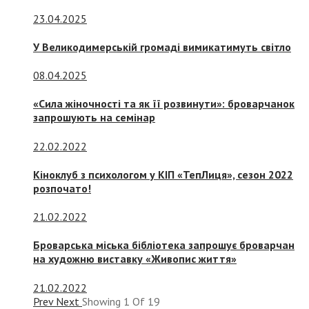
23.04.2025
У Великодимерській громаді вимикатимуть світло
08.04.2025
«Сила жіночності та як її розвинути»: броварчанок
запрошують на семінар
22.02.2022
Кіноклуб з психологом у КІП «ТепЛиця», сезон 2022
розпочато!
21.02.2022
Броварська міська бібліотека запрошує броварчан
на художню виставку «Живопис життя»
21.02.2022
Prev
Next
Showing
1
Of
19