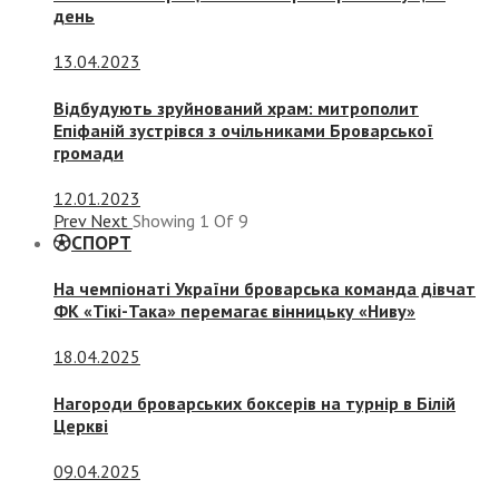
день
13.04.2023
Відбудують зруйнований храм: митрополит
Епіфаній зустрівся з очільниками Броварської
громади
12.01.2023
Prev
Next
Showing
1
Of
9
СПОРТ
На чемпіонаті України броварська команда дівчат
ФК «Тікі-Така» перемагає вінницьку «Ниву»
18.04.2025
Нагороди броварських боксерів на турнір в Білій
Церкві
09.04.2025