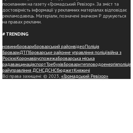
посиланням на газету «Громадський Ревізор». За зміст та
достовірність інформації у рекламних матеріалах відповідає
рекламодавець. Матеріали, позначені значком Р друкуються
на правах реклами.
# TRENDING
новини
Бровари
Броварський район
відео
Поліція
Бровари
ДТП
Броварське районне управління поліції
війна з
Росією
Коронавірус
пожежа
Броварська міська
рада
вакцинація
спорт
Требухів
Броваритепловодоенергія
поліція
райуправління ДСНС
ДСНС
бюджет
Княжичі
Всі права захищені: © 2023,
«Громадський Ревізор»