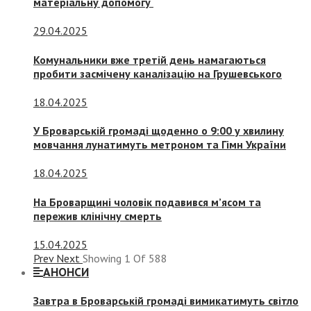
матеріальну допомогу
29.04.2025
Комунальники вже третій день намагаються
пробити засмічену каналізацію на Грушевського
18.04.2025
У Броварській громаді щоденно о 9:00 у хвилину
мовчання лунатимуть метроном та Гімн України
18.04.2025
На Броварщині чоловік подавився м’ясом та
пережив клінічну смерть
15.04.2025
Prev
Next
Showing
1
Of
588
АНОНСИ
Завтра в Броварській громаді вимикатимуть світло