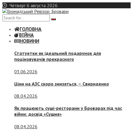
Skip
Четверг 6 августа 2026
to
content
ГОЛОВНА
ВІЙНА
НОВИНИ
Статуетки як ідеальний подарунок для
поціновувачів прекрасного
03.06.2026
Ціни на АЗС скоро знизяться, –
Свириденко
08.04.2026
Як працюють суші-ресторани у Броварах під час
війни: досвід «Сушия»
08.04.2026