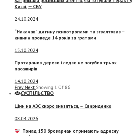
Затримали російських агентів, які готували теракт у
Києві, — СБУ
24.10.2024
“Накачав” дитину психотропами та згвалтував –
киянин проведе 14 років за ґратами
15.10.2024
Протаранив дерево і ледве не погубив трьох
пасажирів
14.10.2024
Prev
Next
Showing
1
Of
86
СУСПIЛЬСТВО
Ціни на АЗС скоро знизяться, –
Свириденко
08.04.2026
Понад 150 броварчан отримають адресну