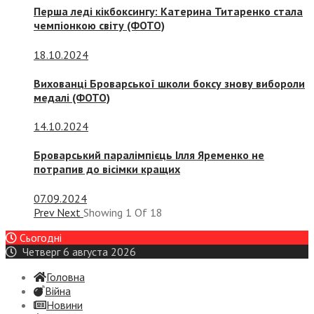
Перша леді кікбоксингу: Катерина Титаренко стала
чемпіонкою світу (ФОТО)
18.10.2024
Вихованці Броварської школи боксу знову вибороли
медалі (ФОТО)
14.10.2024
Броварський паралімпієць Ілля Яременко не
потрапив до вісімки кращих
07.09.2024
Prev
Next
Showing
1
Of
18
Сьогодні
Четверг 6 августа 2026
Головна
Війна
Новини