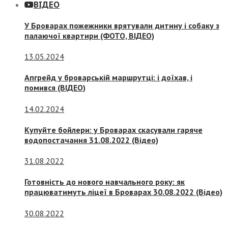
ВІДЕО
У Броварах пожежники врятували дитину і собаку з
палаючої квартири (ФОТО, ВІДЕО)
13.05.2024
Апгрейд у броварській маршрутці: і доїхав, і
помився (ВІДЕО)
14.02.2024
Купуйте бойлери: у Броварах скасували гаряче
водопостачання 31.08.2022 (Відео)
31.08.2022
Готовність до нового навчального року: як
працюватимуть ліцеї в Броварах 30.08.2022 (Відео)
30.08.2022