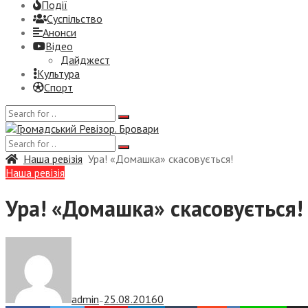
Події
Суспiльство
Анонси
Відео
Дайджест
Культура
Спорт
Наша ревізія
Ура! «Домашка» скасовується!
Наша ревізія
Ура! «Домашка» скасовується!
admin
25.08.2016
0
—