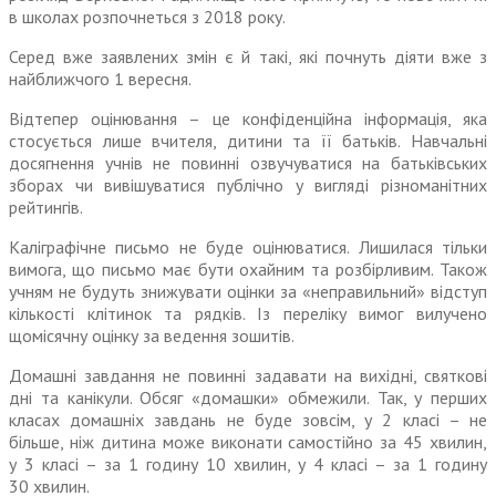
в школах розпочнеться з 2018 року.
Серед вже заявлених змін є й такі, які почнуть діяти вже з
найближчого 1 вересня.
Відтепер оцінювання – це конфіденційна інформація, яка
стосується лише вчителя, дитини та її батьків. Навчальні
досягнення учнів не повинні озвучуватися на батьківсь­ких
зборах чи вивішуватися публічно у вигляді різноманітних
рейтингів.
Каліграфічне письмо не буде оцінюватися. Лишилася тільки
вимога, що письмо має бути охайним та розбірливим. Також
учням не будуть знижувати оцінки за «неправильний» відступ
кількості клітинок та рядків. Із переліку вимог вилучено
щомісячну оцінку за ведення зошитів.
Домашні завдання не повинні задавати на вихідні, святкові
дні та канікули. Обсяг «домашки» обмежили. Так, у перших
класах домашніх завдань не буде зовсім, у 2 класі – не
більше, ніж дитина може виконати самостійно за 45 хвилин,
у 3 класі – за 1 годину 10 хвилин, у 4 класі – за 1 годину
30 хвилин.