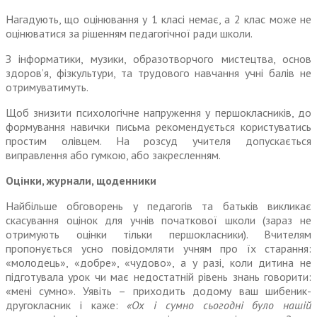
Нагадують, що оцінювання у 1 класі немає, а 2 клас може не
оцінюватися за рішенням педагогічної ради школи.
З інформатики, музики, образотворчого мистецтва, основ
здоров’я, фізкультури, та трудового навчання учні балів не
отримуватимуть.
Щоб знизити психологічне напруження у першокласників, до
формування навич­ки письма рекомендується користуватись
простим олівцем. На розсуд учителя допускається
виправлення або гумкою, або закресленням.
Оцінки, журнали, щоденники
Найбільше обговорень у педагогів та батьків викликає
скасування оцінок для учнів початкової школи (зараз не
отримують оцінки тільки першокласники). Вчителям
пропонується усно повідомляти учням про їх старання:
«молодець», «добре», «чудово», а у разі, коли дитина не
підготувала урок чи має недостатній рівень знань говорити:
«мені сумно». Уявіть – приходить додому ваш шибеник-
другокласник і каже:
«Ох і сумно сьогодні було нашій