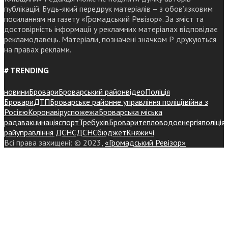
публікацій. Будь-який передрук матеріалів – з обов’язковим
посиланням на газету «Громадський Ревізор». За зміст та
достовірність інформації у рекламних матеріалах відповідає
рекламодавець. Матеріали, позначені значком Р друкуються
на правах реклами.
# TRENDING
новини
Бровари
Броварський район
відео
Поліція
Бровари
ДТП
Броварське районне управління поліції
війна з
Росією
Коронавірус
пожежа
Броварська міська
рада
вакцинація
спорт
Требухів
Броваритепловодоенергія
поліція
райуправління ДСНС
ДСНС
бюджет
Княжичі
Всі права захищені: © 2023,
«Громадський Ревізор»