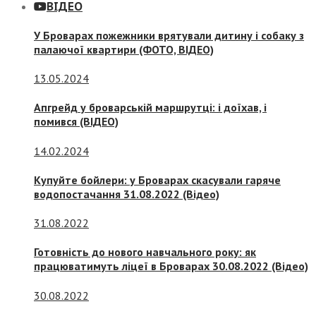
ВІДЕО
У Броварах пожежники врятували дитину і собаку з
палаючої квартири (ФОТО, ВІДЕО)
13.05.2024
Апгрейд у броварській маршрутці: і доїхав, і
помився (ВІДЕО)
14.02.2024
Купуйте бойлери: у Броварах скасували гаряче
водопостачання 31.08.2022 (Відео)
31.08.2022
Готовність до нового навчального року: як
працюватимуть ліцеї в Броварах 30.08.2022 (Відео)
30.08.2022