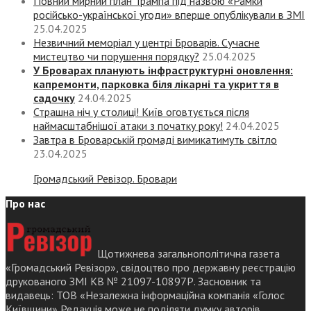
Повний мирний план Трампа під назвою «‎Рамки
російсько-української угоди» вперше опублікували в ЗМІ
25.04.2025
Незвичний меморіал у центрі Броварів. Сучасне
мистецтво чи порушення порядку?
25.04.2025
У Броварах планують інфраструктурні оновлення:
капремонти, парковка біля лікарні та укриття в
садочку
24.04.2025
Страшна ніч у столиці! Київ оговтується після
наймасштабнішої атаки з початку року!
24.04.2025
Завтра в Броварській громаді вимикатимуть світло
23.04.2025
Громадський Ревізор. Бровари
Про нас
Щотижнева загальнополітична газета
«Громадський Ревізор», свідоцтво про державну реєстрацію
друкованого ЗМІ КВ № 21097-10897Р. Засновник та
видавець: ТОВ «Незалежна інформаційна компанія «Голос
Київщини» Редакція може не поділяти думку авторів