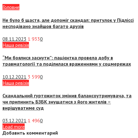
Головне
Не було б щастя, але допоміг скандал: притулок у Підліссі
несподівано знайшов багато друзів
08.11.2023
1 933
0
Наша ревізія
“Ми боялися заснути”: пацієнтка провела добу в
травматології та поділилася враженнями у соцмережах
10.12.2021
3 599
0
Наша ревізія
Скандальний гуртожиток змінив балансоутримувача, та
чи припинить БЗБК знущатися з його жителів –
вирішуватиме суд
03.12.2021
1 496
0
Load more
Добавить комментарий