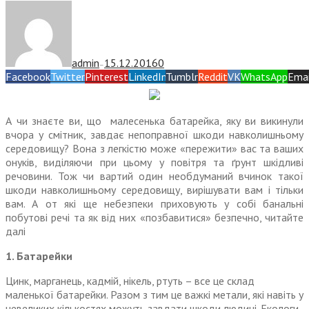
admin
15.12.2016
0
—
Facebook
Twitter
Pinterest
LinkedIn
Tumblr
Reddit
VK
WhatsApp
Emai
А чи знаєте ви, що малесенька батарейка, яку ви викинули
вчора у смітник, завдає непоправної шкоди навколишньому
середовищу? Вона з легкістю може «пережити» вас та ваших
онуків, виділяючи при цьому у повітря та ґрунт шкідливі
речовини. Тож чи вартий один необдуманий вчинок такої
шкоди навколишньому середовищу, вирішувати вам і тільки
вам. А от які ще небезпеки приховують у собі банальні
побутові речі та як від них «позбавитися» безпечно, читайте
далі
1. Батарейки
Цинк, марганець, кадмій, нікель, ртуть – все це склад
маленької батарейки. Разом з тим це важкі метали, які навіть у
невеликих кількостях можуть завдати шкоди людині. Екологи