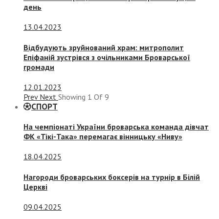
день
13.04.2023
Відбудують зруйнований храм: митрополит
Епіфаній зустрівся з очільниками Броварської
громади
12.01.2023
Prev
Next
Showing
1
Of
9
СПОРТ
На чемпіонаті України броварська команда дівчат
ФК «Тікі-Така» перемагає вінницьку «Ниву»
18.04.2025
Нагороди броварських боксерів на турнір в Білій
Церкві
09.04.2025