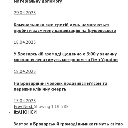
матеріальну допомогу
29.04.2025
Комунальники вже третій день намагаються
пробити засмічену каналізацію на Грушевського
18.04.2025
У Броварській громаді щоденно о 9:00 у хвилину
мовчання лунатимуть метроном та Гімн України
18.04.2025
На Броварщині чоловік подавився м’ясом та
пережив клінічну смерть
15.04.2025
Prev
Next
Showing
1
Of
588
АНОНСИ
Завтра в Броварській громаді вимикатимуть світло