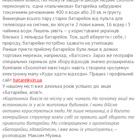
переконують: одна «пальчикова» батарейка забруднює
токсичними речовинами 400 л води або 20 кв. м ґрунту.
Викинувши всього пару старих батарейок від пульта для
телевізора на смітник, ви зіпсуєте 2 повні ванни, 16 відер і 3
чайника води. Лишень уявіть – у користуванні українців
близько 1 мільярда батарейок. Тож, щоб вберегти і себе, і
природу, батарейки потрібно здавати на утилізацію.
Раніше пункти прийому батарейок були лише в деяких
торгових мережах, наприклад, «Ватсонс». Зараз же географія
спеціальних скриньок для збору відходів значно розширилась.
Компанія «Екологічні інвестиції» навіть створила «розумну»
електронну мапу «Куди здати відходи». Працює і профільний
сайт
batareiky.in.ua
.
У нашому місті вже декілька років успішно діє акція
«Батарейки, агов!».
«Картонних боксів по місту у нас чимало. На початку акції ми
встановили їх у всіх житлових будинках. І ними дійсно
активно користуються люди. Не лише мешканці, а й багато
комерційних структур взяли собі за правило, щоб збирати та
привозити батарейки. Ми співпрацюємо з організацією
«Батарейки, здавайтеся», і вже вони їх утилізують»
, –
розповідає Максим Музика.