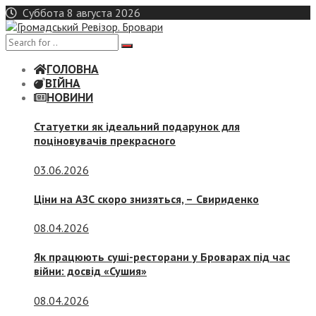
Skip
Суббота 8 августа 2026
to
content
ГОЛОВНА
ВІЙНА
НОВИНИ
Статуетки як ідеальний подарунок для
поціновувачів прекрасного
03.06.2026
Ціни на АЗС скоро знизяться, –
Свириденко
08.04.2026
Як працюють суші-ресторани у Броварах під час
війни: досвід «Сушия»
08.04.2026