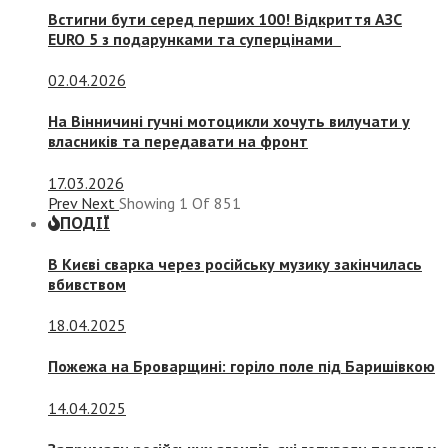
Встигни бути серед перших 100! Відкриття АЗС
EURO 5 з подарунками та суперцінами
02.04.2026
На Вінничині гучні мотоцикли хочуть вилучати у
власників та передавати на фронт
17.03.2026
Prev
Next
Showing
1
Of
851
ПОДІЇ
В Києві сварка через російську музику закінчилась
вбивством
18.04.2025
Пожежа на Броварщині: горіло поле під Баришівкою
14.04.2025