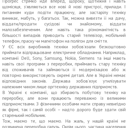
Прогрес стрімко йде вперед, щороку, щотижня і навіть
щомісяця, з’являються все нові й нові пристрої, прилади. І
питанням куди подіти працюючу, але застарілу техніку
виникає, мабуть, у багатьох. Так, можна вивезти її на дачу,
віддати/продати сусідові чи знайомому, віддати
малозабезпеченим. Але навіть така різноманітність в
більшості випадків приводить старий телевізор, мобільний
телефон, праску чи магнітофон на полігон для сміття.
У ЄС всіх виробників техніки зо­бов’язали безкоштовно
приймати відпрацьоване електричне обладнання. Наприклад,
компанії Dell, Sony, Samsung, Nokia, Siemens та інші мають
навіть свої програми з переробки, приймають стару техніку
від споживачів та займаються її модернізацією або ж
повторно використовують окремі деталі. Але в Украї­­ні немає
відповідних законів. Держава зобов’язує утилізувати
належним чином лише оргтехніку державних підприємств.
В Україні є компанії, що збирають побутову техніку на
переробку, але вони працюють переважно із великими
підприємствами. З фізичними особами мати справу невигідно
як фірмі, так і самій особі – надто дорого буде здати свій
старенький мобільник.
Тож, маємо те, що маємо. На жаль, у нашій країні не
розвинена переробна галузь. Окрім цього, частина населення