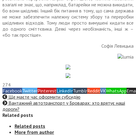
взагалі не знає, що, наприклад, батарейки не можна викидати,
бо вони шкідливі. Інший бік питання в тому, що сама держава
не може забезпечити належну систему збору та переробки
шкідливих відходів. Тому люди просто вимушені кидати все
до одного сміттєвика. Деякі через необізнаність, інші ж –
«бо так простіше».
Софія Левицька
274
Facebook
Twitter
Pinterest
LinkedIn
Tumblr
Reddit
VK
WhatsApp
Emai
Ще маєте час оформити субсидію
Вантажний автотранспорт у Броварах: хто врятує наші
дороги?
Related posts
Related posts
More from author