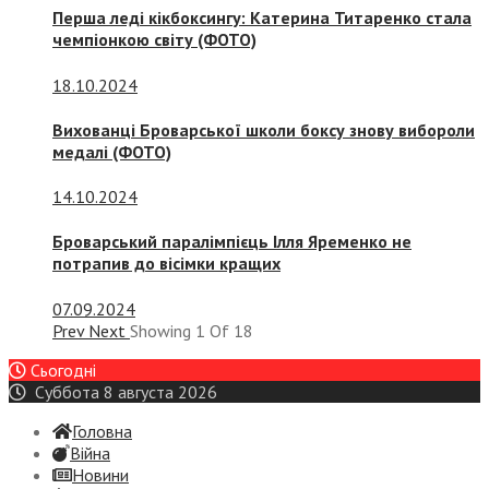
Перша леді кікбоксингу: Катерина Титаренко стала
чемпіонкою світу (ФОТО)
18.10.2024
Вихованці Броварської школи боксу знову вибороли
медалі (ФОТО)
14.10.2024
Броварський паралімпієць Ілля Яременко не
потрапив до вісімки кращих
07.09.2024
Prev
Next
Showing
1
Of
18
Сьогодні
Суббота 8 августа 2026
Головна
Війна
Новини