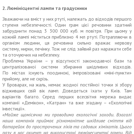
2. Люмінісцентні лампи та градусники
Зважаючи на вміст у них ртуті, належать до відходів першого
ступеня небезпечності. Один грам цієї речовини здатний
забруднити понад 3 300 000 куб. м повіт­ря. При цьому у
кожній лампі міститься приблизно 4 мл ртуті. Потрапляючи в
організм людини, ця речовина сильно вражає нервову
систему, нирки, печінку. Тож не слід зайвий раз наражати себе
та оточуючих на небезпеку.
Проблема України – у відсутності законодавчої бази та
централізованої системи збирання шкідливих відходів.
По містах існують поодинокі, імпровізовані «міні-пункти»
прийому, але не скрізь.
У Броварах, на жаль, немає жодної постійної точки зі збору
відживших свій вік ламп. Доведеться їхати у Київ. Там
варіантів багато. Серед перших всесвітня мережа видає
компанії «Демікон», «Катран» та вже згадану – «Екологічні
інвестиції».
«Майже щомісячно ми проводимо екологічні заходи. Взагалі
наша компанія приймає різноманітне шкідливе сміття від
батарейок до прострочених ліків та садових хімікатів. Цього
разу в нас акцент на використані люмінесцентні лампи. Від