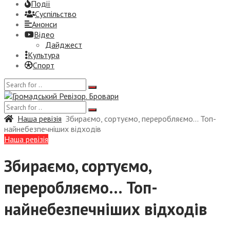
Події
Суспiльство
Анонси
Відео
Дайджест
Культура
Спорт
Наша ревізія
Збираємо, сортуємо, переробляємо… Топ-
найнебезпечніших відходів
Наша ревізія
Збираємо, сортуємо,
переробляємо… Топ-
найнебезпечніших відходів