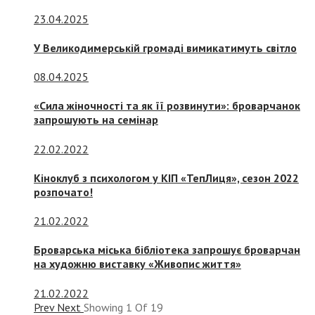
23.04.2025
У Великодимерській громаді вимикатимуть світло
08.04.2025
«Сила жіночності та як її розвинути»: броварчанок
запрошують на семінар
22.02.2022
Кіноклуб з психологом у КІП «ТепЛиця», сезон 2022
розпочато!
21.02.2022
Броварська міська бібліотека запрошує броварчан
на художню виставку «Живопис життя»
21.02.2022
Prev
Next
Showing
1
Of
19