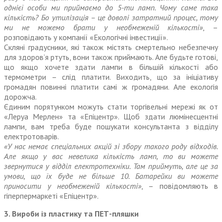
однієї особи ми приймаємо до 5-ти ламп. Чому саме така
кількість? Бо утилізація – це доволі затратний процес, тому
ми не можемо брати у необмеженій кількості»
, –
розповідають у компанії «Екологічні інвестиції».
Скляні градусники, які також містять смертельно небезпечну
для здоров’я ртуть, вони також приймають. Але будьте готові,
що якщо хочете здати лампи в більшій кількості або
термометри – слід платити. Виходить, що за ініціативу
громадян повинні платити самі ж громадяни. Але екологія
дорожча.
Єдиним порятунком можуть стати торгівельні мережі як от
«Леруа Мерлен» та «Епіцентр». Щоб здати люмінесцентні
лампи, вам треба буде пошукати консультанта з відділу
електротоварів.
«У нас немає спеціальних акцій зі збору такого роду відходів.
Але якщо у вас невелика кількість ламп, то ви можете
звернутися у відділ електротехніки. Там приймуть, але це за
умови, що їх буде не більше 10. Батарейки ви можете
приносити у необмеженій кількості»
, – повідомляють в
гіперпермаркеті «Епіцентр».
3. Вироби із пластику та ПЕТ-пляшки