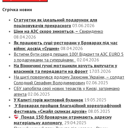
Стрічка новин
Статуетки як ідеальний подарунок для
поціновувачів прекрасного
03.06.2026
Ціни на АЗС скоро знизяться, –
Свириденко
08.04.2026
Як працюють суші-ресторани у Броварах під час
війни: досвід «Сушия»
08.04.2026
Встигни бути серед перших 100! Відкриття АЗС EURO 5
з подарунками та суперцінами
02.04.2026
На Вінничині гучні мотоцикли хочуть вилучати у
власників та передавати на фронт
17.03.2026
На щиті повернувся додому Захисник України, – солдат
Солодкий Серафим Володимирович
02.06.2025
СБУ запобігла серії нових терактів у Києві, затримано
агента
02.06.2025
У Калиті горів житловий будинок
19.05.2025
У Броварах пройшов благодійний хореографічний
фестиваль «Смайл скликає друзів»
08.05.2025
Понад 150 броварчан отримають адресну
матеріальну допомогу
29.04.2025