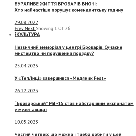
БУРХЛИВЕ ЖИТТЯ БРОВАРІВ ВНОЧІ:
Хто найчастіше порушує комендантську годину
29.08.2022
Prev
Next
Showing
1
Of
26
КУЛЬТУРА
Незвичний меморіал у центрі Броварів. Сучасне
мистецтво чи порушення порядку?
25.04.2025
У «ТепЛиці» завершився «Медяник Fest»
26.12.2023
“Броварський” МіГ-15 став найстарішим експонатом
у музеї авіації
10.05.2023
Чистий четвер: що можна і треба робити у цей