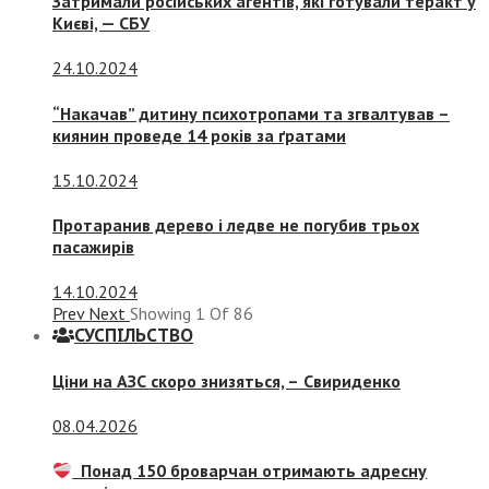
Затримали російських агентів, які готували теракт у
Києві, — СБУ
24.10.2024
“Накачав” дитину психотропами та згвалтував –
киянин проведе 14 років за ґратами
15.10.2024
Протаранив дерево і ледве не погубив трьох
пасажирів
14.10.2024
Prev
Next
Showing
1
Of
86
СУСПIЛЬСТВО
Ціни на АЗС скоро знизяться, –
Свириденко
08.04.2026
Понад 150 броварчан отримають адресну