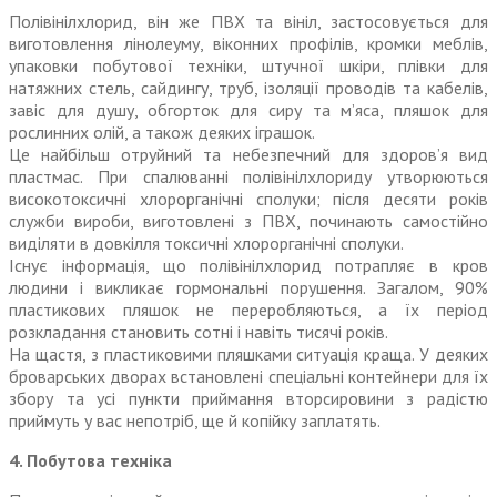
Полівінілхлорид, він же ПВХ та вініл, застосовується для
виготовлення лінолеуму, віконних профілів, кромки меблів,
упаковки побутової техніки, штучної шкіри, плівки для
натяжних стель, сайдингу, труб, ізоляції проводів та кабелів,
завіс для душу, обгорток для сиру та м’яса, пляшок для
рослинних олій, а також деяких іграшок.
Це найбільш отруйний та небезпечний для здоров’я вид
пластмас. При спалюванні полівінілхлориду утворюються
високотоксичні хлорорганічні сполуки; після десяти років
служби вироби, виготовлені з ПВХ, починають самостійно
виділяти в довкілля токсичні хлорорганічні сполуки.
Існує інформація, що полівінілхлорид потрапляє в кров
людини і викликає гормональні порушення. Загалом, 90%
пластикових пляшок не переробляються, а їх період
розкладання становить сотні і навіть тисячі років.
На щастя, з пластиковими пляшками ситуація краща. У деяких
броварських дворах встановлені спеціальні контейнери для їх
збору та усі пункти приймання вторсировини з радістю
приймуть у вас непотріб, ще й копійку заплатять.
4. Побутова техніка