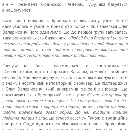
він – Президент Української Федерації ушу, яка базується
в нашому місті.
Саме він і відкрив в Броварах першу групу учнів. В ній
налічувалось – увага! – понад сто чоловік. Як зізнається Олег
Валерійович, його здивувало, що до першої групи записалась
така велика кількість бажаючих:
«Людей було багато. І це мене
не могло не порадувати. Велику роль відіграв і той факт, що в
той час молодь не була знайома з Інтернетом, який сьогодні
перетворив суспільство в пасивних особистостей»
.
Тренувальна база знаходиться в спорткомплексі
«Світлотехнік», що на Торгмаші. Загалом, комплекс бойових
мистецтв має неймовірну кількість стилів, які виконуються по-
різному і носять свій неповторний характер. Це підтверджує
і Олег Валерійович, який виокремив основні різновиди, що
практикуються в броварській школі ушу:
«У нас, до прикладу,
вивчається кулачне мистецтво. Це стосується техніки без
зброї. Займаємося із короткою зброєю, це меч, шабля, південна
шабля. Вивчається довга зброя. До неї входить палиця,
південна палиця і спис. Це основа всьому»
. Також є традиційна
програма. Сюди відноситься різноманітна парна зброя, ціпки,
віяла. Попри те, що така програма не має нічого спільного