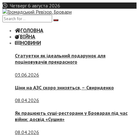
Skip
Четверг 6 августа 2026
to
content
ГОЛОВНА
ВІЙНА
НОВИНИ
Статуетки як ідеальний подарунок для
поціновувачів прекрасного
03.06.2026
Ціни на АЗС скоро знизяться, –
Свириденко
08.04.2026
Як працюють суші-ресторани у Броварах під час
війни: досвід «Сушия»
08.04.2026