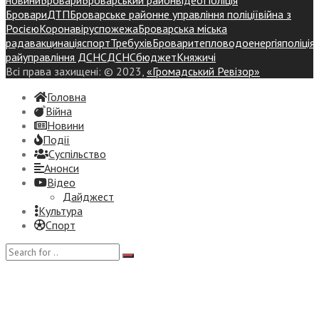
Бровари
ДТП
Броварське районне управління поліції
війна з
Росією
Коронавірус
пожежа
Броварська міська
рада
вакцинація
спорт
Требухів
Броваритепловодоенергія
поліція
райуправління ДСНС
ДСНС
бюджет
Княжичі
Всі права захищені: © 2023,
«Громадський Ревізор»
Головна
Війна
Новини
Події
Суспiльство
Анонси
Відео
Дайджест
Культура
Спорт