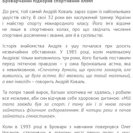
Броварчанин підкорив спортивний олімп
До речі, той самий Андрій Коваль зараз один із найсильніших
ушуїстів світу. В свої 32 роки він заслужений тренер України
і майстер спорту міжнародного класу. Його ім’я відоме
не лише в спортивних колах, про що свідчать численні
спортивні досягнення і звання, але й в суспільстві.
Історія знайомства Андрія з ушу почалася при досить
незвичайних обставинах. У 1985 році, коли маленькому
Андрієві тільки випов­нилось три роки, його батьків поставили
перед гнітючою правдою – у сина бронхіальна астма, яка
є невиліковною.
«Спочатку думали, що просто захворів, але
виявилось, це була астма. Всі вважали, що такий маленький,
а вже інвалід»
– говорить Андрій Коваль.
Та попри такий вирок, батьки хлопчика не здались, і робили
все можливе, аби син відчував себе здоровою дитиною:
«Мій
тато завжди був за спорт. І тому він і зі мною почав
займатись фізичним оздоровленням. В чотири роки я почав
займатись гімнастикою
».
Коли в 1993 році в Бровари з навчання повернувся Олег
Чуканов, створивши в рідному місті першу групу з ушу,