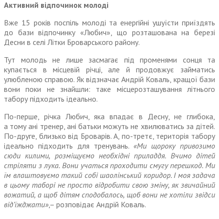
Активний відпочинок молоді
Вже 15 років поспіль молоді та енергійні ушуїсти приїздять
до бази відпочинку «Любич», що розташована на березі
Десни в селі Літки Броварського району.
Тут молодь не лише засмагає під променями сонця та
купається в місцевій річці, але й продовжує займатись
улюбленою справою. Як відзначає Андрій Коваль, кращої бази
вони поки не знайшли: таке місцерозташування літнього
табору підходить ідеально.
По-перше, річка Любич, яка впадає в Десну, не глибока,
а тому ані тренер, ані батьки можуть не хвилюватись за дітей.
По-друге, близько від Броварів. А, по-третє, територія табору
ідеально підходить для тренувань.
«Ми щороку привозимо
сюди килими, розміщуємо необхідні приладдя. Вчимо дітей
стріляти з лука. Вони учаться проходити смугу перешкод. Ми
їм влаштовуємо такий собі шаолінський коридор. І моя задача
в цьому таборі не просто відробити свою зміну, як звичайний
вожатий, а щоб дітям сподобалось, щоб вони не хотіли звідси
від’їжджати»
,– розповідає Андрій Коваль.