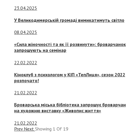
23.04.2025
У Великодимерській громаді вимикатимуть світло
08.04.2025
«Сила жіночності та як її розвинути»: броварчанок
запрошують на семінар
22.02.2022
Кіноклуб з психологом у КІП «ТепЛиця», сезон 2022
розпочато!
21.02.2022
Броварська міська бібліотека запрошує броварчан
на художню виставку «Живопис життя»
21.02.2022
Prev
Next
Showing
1
Of
19