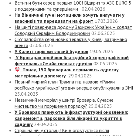
Встигни бути серед перших 100! Відкриття АЗС EURO 5
з подарунками та суперцінами
02.04.2026
На Вінничині гучні мотоцикли хочуть вилучати у
власників та передавати на фронт
17.03.2026
На щиті повернувся додому Захисник України, – солдат
Солодкий Серафим Володимирович
02.06.2025
СБУ запобігла серії нових терактів у Києві, затримано
агента
02.06.2025
У Калиті горів житловий будинок
19.05.2025
У Броварах пройшов благодійний хореографічний
фестиваль «Смайл скликає друзів»
08.05.2025
Понад 150 броварчан отримають адресну
матеріальну допомогу
29.04.2025
Повний мирний план Трампа під назвою «‎Рамки
російсько-української угоди» вперше опублікували в ЗМІ
25.04.2025
Незвичний меморіал у центрі Броварів. Сучасне
мистецтво чи порушення порядку?
25.04.2025
У Броварах планують інфраструктурні оновлення:
капремонти, парковка біля лікарні та укриття в
садочку
24.04.2025
Страшна ніч у столиці! Київ оговтується після