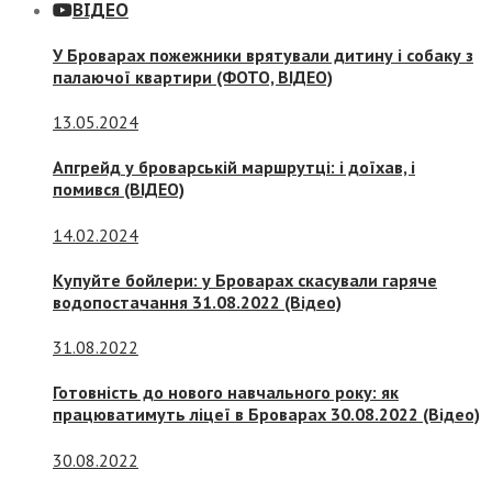
ВІДЕО
У Броварах пожежники врятували дитину і собаку з
палаючої квартири (ФОТО, ВІДЕО)
13.05.2024
Апгрейд у броварській маршрутці: і доїхав, і
помився (ВІДЕО)
14.02.2024
Купуйте бойлери: у Броварах скасували гаряче
водопостачання 31.08.2022 (Відео)
31.08.2022
Готовність до нового навчального року: як
працюватимуть ліцеї в Броварах 30.08.2022 (Відео)
30.08.2022