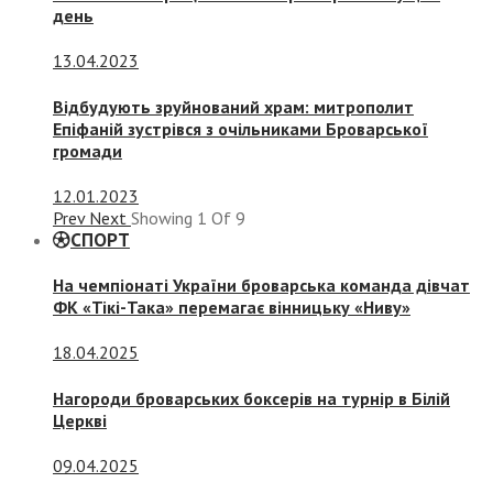
день
13.04.2023
Відбудують зруйнований храм: митрополит
Епіфаній зустрівся з очільниками Броварської
громади
12.01.2023
Prev
Next
Showing
1
Of
9
СПОРТ
На чемпіонаті України броварська команда дівчат
ФК «Тікі-Така» перемагає вінницьку «Ниву»
18.04.2025
Нагороди броварських боксерів на турнір в Білій
Церкві
09.04.2025