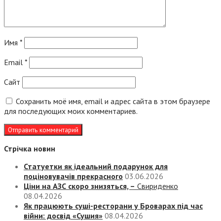
Имя
*
Email
*
Сайт
Сохранить моё имя, email и адрес сайта в этом браузере
для последующих моих комментариев.
Стрічка новин
Статуетки як ідеальний подарунок для
поціновувачів прекрасного
03.06.2026
Ціни на АЗС скоро знизяться, –
Свириденко
08.04.2026
Як працюють суші-ресторани у Броварах під час
війни: досвід «Сушия»
08.04.2026