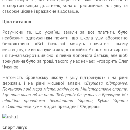
зі спортом вищих досягнень, вона є традиційною для ушу та
створює цікаве і вражаюче видовище.
Ціна питання
Розуміючи те, що українці звикли за все платити, було
неабияким здивуванням почути, що школа ушу абсолютно
безкоштовна. «Всі бажаючі можуть навчитись цьому
мистецтву, не виплачуючи жодної копійки. У нас є діти-сироти
і діти-напівсироти. Звісно, є певна допомога батьків, але щоб
тренування було за гроші, такого у нас немає»,–говорить Олег
Чуканов.
Натомість броварську школу з ушу підтримують і на рівні
держави, і на рівні місцевої влади.
«Держава підтримує.
Починаючи від мера міста, закінчуючи Міністерством спорту.
І це правильно, адже наша Федерація базується в Броварах. Ми
офіційно проводимо Чемпіонати України, Кубки України
в «Світлотехніку»
– додає президент Федерації.
Спорт лікує