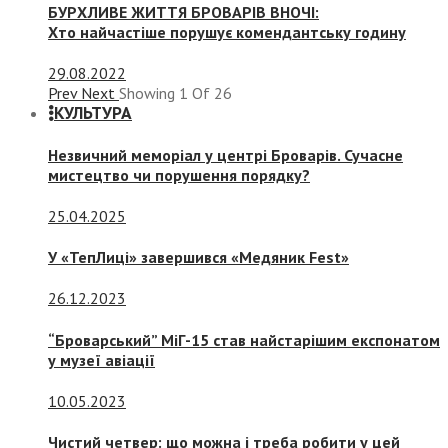
БУРХЛИВЕ ЖИТТЯ БРОВАРІВ ВНОЧІ:
Хто найчастіше порушує комендантську годину
29.08.2022
Prev
Next
Showing
1
Of
26
КУЛЬТУРА
Незвичний меморіал у центрі Броварів. Сучасне
мистецтво чи порушення порядку?
25.04.2025
У «ТепЛиці» завершився «Медяник Fest»
26.12.2023
“Броварський” МіГ-15 став найстарішим експонатом
у музеї авіації
10.05.2023
Чистий четвер: що можна і треба робити у цей