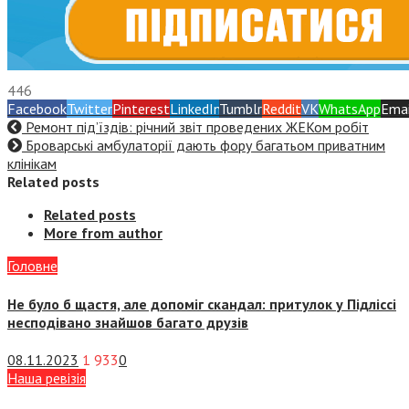
446
Facebook
Twitter
Pinterest
LinkedIn
Tumblr
Reddit
VK
WhatsApp
Emai
Ремонт під’їздів: річний звіт проведених ЖЕКом робіт
Броварські амбулаторії дають фору багатьом приватним
клінікам
Related posts
Related posts
More from author
Головне
Не було б щастя, але допоміг скандал: притулок у Підліссі
несподівано знайшов багато друзів
08.11.2023
1 933
0
Наша ревізія