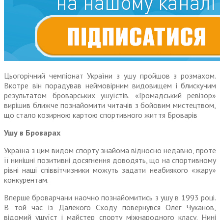
Цьогорічний чемпіонат України з ушу пройшов з розмахом.
Вкотре він порадував неймовірним видовищем і блискучим
результатом броварських ушуїстів. «Громадський ревізор»
вирішив ближче познайомити читачів з бойовим мистецтвом,
що стало козирною картою спортивного життя Броварів
Ушу в Броварах
Україна з цим видом спорту знайома відносно недавно, проте
її нинішні позитивні досягнення доводять, що на спортивному
рівні наші співвітчизники можуть задати неабиякого «жару»
конкурентам.
Вперше броварчани наочно познайомитись з ушу в 1993 році.
В той час із Далекого Сходу повернувся Олег Чуканов,
відомий ушуїст і майстер спорту міжнародного класу. Нині