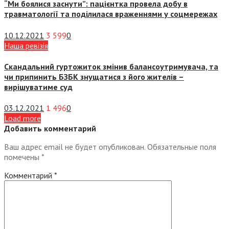
“Ми боялися заснути”: пацієнтка провела добу в
травматології та поділилася враженнями у соцмережах
10.12.2021
3 599
0
Наша ревізія
Скандальний гуртожиток змінив балансоутримувача, та
чи припинить БЗБК знущатися з його жителів –
вирішуватиме суд
03.12.2021
1 496
0
Load more
Добавить комментарий
Ваш адрес email не будет опубликован.
Обязательные поля
помечены
*
Комментарий
*