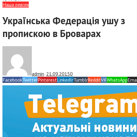
Наша ревізія
Українська Федерація ушу з
пропискою в Броварах
admin
21.09.2015
0
—
Facebook
Twitter
Pinterest
LinkedIn
Tumblr
Reddit
VK
WhatsApp
Emai