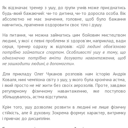
Як відзначає тренер з ушу, до групи учнів може приєднатись
будь-який бажаючий: чи-то дитина, чи-то доросла особа. Вік
абсолютно не має значення, головне, щоб було бажання
навчитись, прагнення оздоровити своє тіло і душу.
На питання, чи можна займатись цим бойовим мистецтвом
людині, у якої є певні проблеми зі здоров’ям, наприклад, вади
серця, тренер одразу ж відповів:
«Цій людині обов’язково
потрібно займатися спортом. Особливості ушу в тому, що
однозначно потрібно вміти дозувати навантаження, щоб
не зашкодити людині, а допомогти»
.
Для прикладу Олег Чуканов розповів нам історію Андрія
Коваля, нині чемпіона світу з ушу, у якого була хронічна астма,
і який просто не міг жити без своїх аерозолів. Проте, завдяки
регулярному фізичному навантаженню, яке поступово
збільшувалось, астма відступила.
Крім того, ушу дозволяє розвити в людині не лише фізичну
стійкість, але й духовну. Зокрема формує характер, витримку
і привчає до дисципліни.