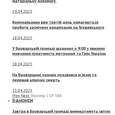
матеріальну допомогу
29.04.2025
Комунальники вже третій день намагаються
пробити засмічену каналізацію на Грушевського
18.04.2025
У Броварській громаді щоденно о 9:00 у хвилину
мовчання лунатимуть метроном та Гімн України
18.04.2025
На Броварщині чоловік подавився м’ясом та
пережив клінічну смерть
15.04.2025
Prev
Next
Showing
1
Of
588
АНОНСИ
Завтра в Броварській громаді вимикатимуть світло