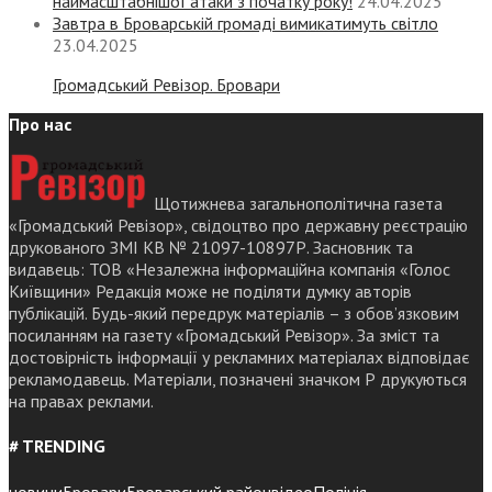
наймасштабнішої атаки з початку року!
24.04.2025
Завтра в Броварській громаді вимикатимуть світло
23.04.2025
Громадський Ревізор. Бровари
Про нас
Щотижнева загальнополітична газета
«Громадський Ревізор», свідоцтво про державну реєстрацію
друкованого ЗМІ КВ № 21097-10897Р. Засновник та
видавець: ТОВ «Незалежна інформаційна компанія «Голос
Київщини» Редакція може не поділяти думку авторів
публікацій. Будь-який передрук матеріалів – з обов’язковим
посиланням на газету «Громадський Ревізор». За зміст та
достовірність інформації у рекламних матеріалах відповідає
рекламодавець. Матеріали, позначені значком Р друкуються
на правах реклами.
# TRENDING
новини
Бровари
Броварський район
відео
Поліція