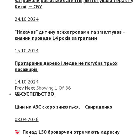
Затримали російських агентів, які готували теракт у
Києві, — СБУ
24.10.2024
“Накачав” дитину психотропами та згвалтував –
киянин проведе 14 років за ґратами
15.10.2024
Протаранив дерево і ледве не погубив трьох
пасажирів
14.10.2024
Prev
Next
Showing
1
Of
86
СУСПIЛЬСТВО
Ціни на АЗС скоро знизяться, –
Свириденко
08.04.2026
Понад 150 броварчан отримають адресну