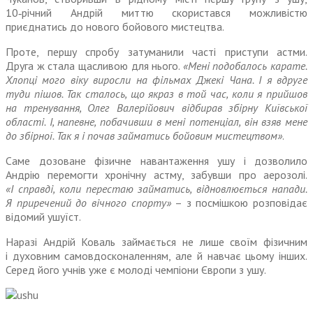
10‑річний Андрій миттю скористався можливістю
приєднатись до нового бойового мистецтва.
Проте, першу спробу затуманили часті приступи астми.
Друга ж стала щасливою для нього.
«Мені подобалось карате.
Хлопці мого віку виросли на фільмах Джекі Чана. І я вдруге
туди пішов. Так сталось, що якраз в той час, коли я прийшов
на тренування, Олег Валерійович відбирав збірну Київської
області. І, напевне, побачивши в мені потенціал, він взяв мене
до збірної. Так я і почав займатись бойовим мистецтвом»
.
Саме дозоване фізичне навантаження ушу і дозволило
Андрію перемогти хронічну астму, забувши про аерозолі.
«І справді, коли перестаю займатись, відновлюється напади.
Я приречений до вічного спорту»
– з посмішкою розповідає
відомий ушуїст.
Наразі Андрій Коваль займається не лише своїм фізичним
і духовним самовдосконаленням, але й навчає цьому інших.
Серед його учнів уже є молоді чемпіони Європи з ушу.