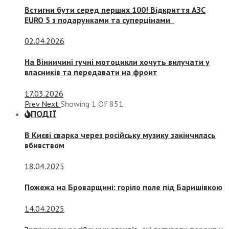
Встигни бути серед перших 100! Відкриття АЗС
EURO 5 з подарунками та суперцінами
02.04.2026
На Вінничині гучні мотоцикли хочуть вилучати у
власників та передавати на фронт
17.03.2026
Prev
Next
Showing
1
Of
851
ПОДІЇ
В Києві сварка через російську музику закінчилась
вбивством
18.04.2025
Пожежа на Броварщині: горіло поле під Баришівкою
14.04.2025