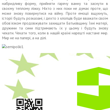
набридливу форму, прийняти гарячу ванну та заснути в
своєму теплому ліжку. Ніхто з них поки не думає проте, що
може знову повернутися на війну. Проте емоції вщухнуть,
історії будуть розказані, і дехто з хлопців буде вважати своїм
обов’язком продовжувати захищати Батьківщину. Їхні матері,
дружини та сини підтримають їх у цьому і будуть знову
чекати. Чекати того, коли в нашій країні нарешті настане мир.
Мир не на папері, а на ділі.