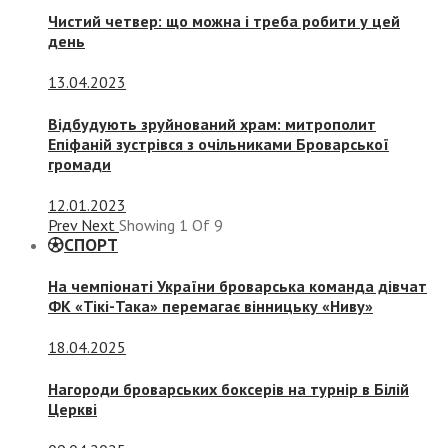
Чистий четвер: що можна і треба робити у цей
день
13.04.2023
Відбудують зруйнований храм: митрополит
Епіфаній зустрівся з очільниками Броварської
громади
12.01.2023
Prev
Next
Showing
1
Of
9
СПОРТ
На чемпіонаті України броварська команда дівчат
ФК «Тікі-Така» перемагає вінницьку «Ниву»
18.04.2025
Нагороди броварських боксерів на турнір в Білій
Церкві