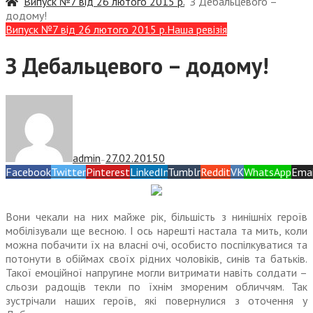
Випуск №7 від 26 лютого 2015 р.
З Дебальцевого –
додому!
Випуск №7 від 26 лютого 2015 р.
Наша ревізія
З Дебальцевого – додому!
admin
27.02.2015
0
—
Facebook
Twitter
Pinterest
LinkedIn
Tumblr
Reddit
VK
WhatsApp
Emai
Вони чекали на них майже рік, більшість з нинішніх героїв
мобілізували ще весною. І ось нарешті настала та мить, коли
можна побачити їх на власні очі, особисто поспілкуватися та
потонути в обіймах своїх рідних чоловіків, синів та батьків.
Такої емоційної напругине могли витримати навіть солдати –
сльози радощів текли по їхнім змореним обличчям. Так
зустрічали наших героїв, які повернулися з оточення у