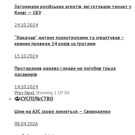
Затримали російських агентів, які готували теракт у
Києві, — СБУ
24.10.2024
“Накачав” дитину психотропами та згвалтував –
киянин проведе 14 років за ґратами
15.10.2024
Протаранив дерево і ледве не погубив трьох
пасажирів
14.10.2024
Prev
Next
Showing
1
Of
86
СУСПIЛЬСТВО
Ціни на АЗС скоро знизяться, –
Свириденко
08.04.2026